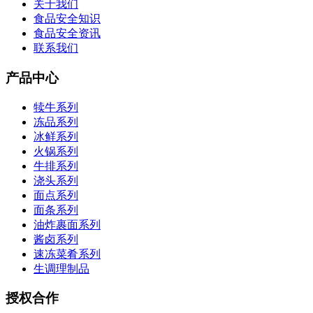
关于我们
食品安全知识
食品安全资讯
联系我们
产品中心
犊牛系列
冻品系列
冰鲜系列
火锅系列
牛排系列
浇头系列
面点系列
面条系列
油炸裹面系列
酱卤系列
速冻菜肴系列
生调理制品
授权合作