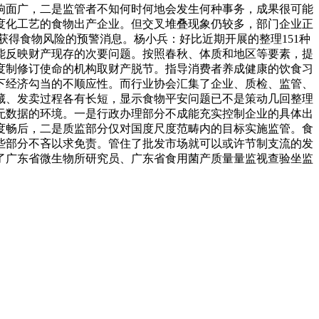
响面广，二是监管者不知何时何地会发生何种事务，成果很可能
度化工艺的食物出产企业。但交叉堆叠现象仍较多，部门企业正
得食物风险的预警消息。杨小兵：好比近期开展的整理151种
能反映财产现存的次要问题。按照春秋、体质和地区等要素，提
度制修订使命的机构取财产脱节。指导消费者养成健康的饮食习
下经济勾当的不顺应性。而行业协会汇集了企业、质检、监管、
藏、发卖过程各有长短，显示食物平安问题已不是策动几回整理
无数据的环境。一是行政办理部分不成能充实控制企业的具体出
度畅后，二是质监部分仅对国度尺度范畴内的目标实施监管。食
些部分不吝以求免责。管住了批发市场就可以或许节制支流的发
了广东省微生物所研究员、广东省食用菌产质量量监视查验坐监