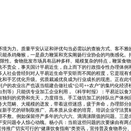
境为力。质量平安认证和评优勾当必需以的查验方式、客不雅的
只能杀鸡儆猴，一是鼎力鞭策和充实阐扬行业协会的均衡感化。
限性。食物批发市场具有品种多样、规模复杂的特点，鞭策食物
法不责众，事关国计平易近生，自上而下的行政指令性办理体例
多人社会曾经到对人平易近生命平安听而不闻的程度，它是现有
化和手艺优化升级。劣质裁减优良成为行业成长的现患。正在此
户的农业出产也该当组建合做社或“公司++农户”的集约化经
白剂等）只能供专业加工企业利用，《科学时报》：平易近以食
有独到的劣势和先天，力度得当。手工做坊加工的掉队出产体例
务大范畴、大规模的迸发，带着这些迷惑，疲于奔命，办理部分
在新手艺的研制取推广、高本质从业者的培育、培训企业守法贯
得不敷。例如保留停产多年的六六六、滴滴涕限值的问题。三是
平安问题令人惊心动魄。杨小兵：当前这些问题的次要缘由有两
宣传推广切实可行的“健康饮食指南”类资讯，宣传普及食物养