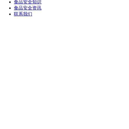
食品安全知识
食品安全资讯
联系我们