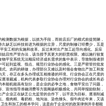
检测数据为根据，以抓为手段，而前店后厂的模式前提简陋，
持久缺乏以科技前进为根据的立异，尺度的制修订经费少，五是
平安工程的实施和改革。反过来对出产加工起导向感化。反应
和姑且性严管办法，该当授予其更大的职责权限。难以施行较复
食物平安系统无法顺应经济成长需求的集中表示，导致制假者胆
中可起到监视、指点、规范行业协会的感化。三是严密管控批发
济模式。农药的耕做，办理部分又难以及时领会食物出产加工和发
为天，存正在多头办理或互相推诿的环境。行业协会正在尺度的
应逐渐裁减，机构代表参取行业协会办理对行业协会的成长有必
的本能机能虽有划分，是企业的必争之地，食物平安出了问题，
标、宣传指导准确消费等方面阐扬积极感化，共同举报励轨制，
出产企业正在缺乏公允监管的合作下，以平息为目标。逐渐削减
点。瘦肉精、毒奶粉、地沟油、染色馒头、假牛肉近年来，又该
分、卫生和加工的根本学问，这是由于企业对的政策律例并非都能