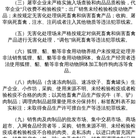
（三）屠宰企业未严格实施入场查验和肉品品质检验，代
宰企业“只收费不检验检疫”；出厂销售未经检验检疫动物产
品；未按规定无害化处理病死畜禽和病害畜禽产品；收购、屠
宰病死畜禽，注水、注药或者注入其他物质等违法犯罪线索。
（五）无害化处理场未严格按规定对病死畜禽和病害畜禽
产品进行无害化处理，“调包”病死畜禽等违法犯罪线索。
（六）狐狸、貂、貉等非食用动物养殖户未按规定处理并
非法销售狐狸、貂、貉等非食用动物胴体。食品生产经营者违
法使用狐狸、貂、貉等非食用动物胴体加工制作狗肉冻等食
品。
（八）肉制品（含速冻肉制品、速冻饺子、畜禽罐头）生
产企业、小作坊，采购、使用来源不明、未经检验检疫或者检
验检疫不合格的肉类；以其他畜禽产品生产假劣牛（羊、驴）
肉制品；调理肉制品超限量使用水分保持剂，标签配料表不如
实标注；未取得食品生产许可擅自生产等违法犯罪线索。
（九）销售肉及肉制品的批发市场、集中交易市场、商场
超市、入网食品经营者等，采购、销售来源不明、未经检验检
疫或者检验检疫不合格的肉类、走私冻肉，以进口肉冒充国产