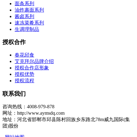
面条系列
油炸裹面系列
酱卤系列
速冻菜肴系列
生调理制品
授权合作
春花邱食
艾克拜尔品牌介绍
授权合作店形象
授权优势
授权流程
联系我们
咨询热线：4008-979-878
网址：http://www.aymsdq.com
地址：河北省邯郸市邱县陈村回族乡东路北78m威九国际(集
团)股份