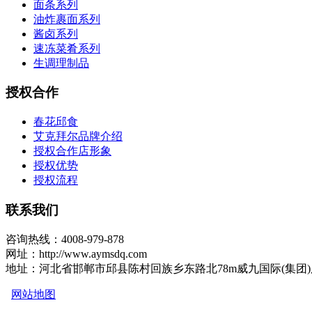
面条系列
油炸裹面系列
酱卤系列
速冻菜肴系列
生调理制品
授权合作
春花邱食
艾克拜尔品牌介绍
授权合作店形象
授权优势
授权流程
联系我们
咨询热线：4008-979-878
网址：http://www.aymsdq.com
地址：河北省邯郸市邱县陈村回族乡东路北78m威九国际(集团
网站地图