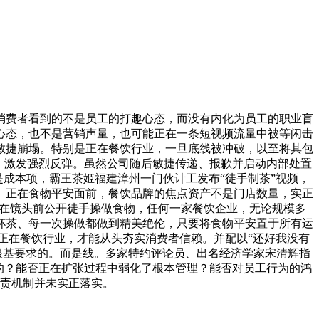
费者看到的不是员工的打趣心态，而没有内化为员工的职业盲
心态，也不是营销声量，也可能正在一条短视频流量中被等闲击
敏捷崩塌。特别是正在餐饮行业，一旦底线被冲破，以至将其包
点，激发强烈反弹。虽然公司随后敏捷传递、报歉并启动内部处置
不是成本项，霸王茶姬福建漳州一门伙计工发布“徒手制茶”视频，
。正在食物平安面前，餐饮品牌的焦点资产不是门店数量，实正
正在镜头前公开徒手操做食物，任何一家餐饮企业，无论规模多
杯茶、每一次操做都做到精美绝伦，只要将食物平安置于所有运
正在餐饮行业，才能从头夯实消费者信赖。并配以“还好我没有
根基要求的。而是线。多家特约评论员、出名经济学家宋清辉指
行的？能否正在扩张过程中弱化了根本管理？能否对员工行为的鸿
责机制并未实正落实。