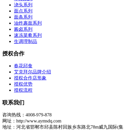
浇头系列
面点系列
面条系列
油炸裹面系列
酱卤系列
速冻菜肴系列
生调理制品
授权合作
春花邱食
艾克拜尔品牌介绍
授权合作店形象
授权优势
授权流程
联系我们
咨询热线：4008-979-878
网址：http://www.aymsdq.com
地址：河北省邯郸市邱县陈村回族乡东路北78m威九国际(集