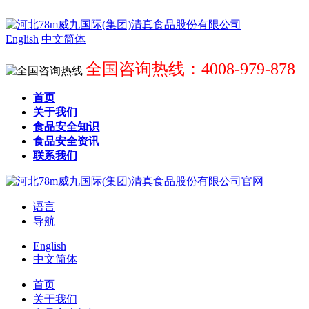
English
中文简体
全国咨询热线：4008-979-878
首页
关于我们
食品安全知识
食品安全资讯
联系我们
语言
导航
English
中文简体
首页
关于我们