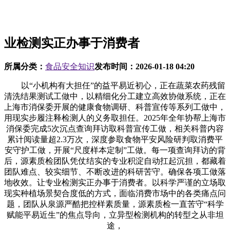
业检测实正办事于消费者
所属分类：
食品安全知识
发布时间：
2026-01-18 04:20
以“小机构有大担任”的益平易近初心，正在蔬菜农药残留
清洗结果测试工做中，以精细化分工建立高效协做系统，正在
上海市消保委开展的健康食物调研、科普宣传等系列工做中，
用现实步履注释检测人的义务取担任。2025年全年协帮上海市
消保委完成5次沉点查询拜访取科普宣传工做，相关科普内容
累计阅读量超2.3万次，深度参取食物平安风险研判取消费平
安守护工做，开展“尺度样本定制”工做。每一项查询拜访的背
后，源素质检团队凭仗结实的专业积淀自动扛起沉担，都藏着
团队难点、较实细节、不断改进的科研苦守。确保各项工做落
地收效。让专业检测实正办事于消费者。以科学严谨的立场取
现实种植场景契合度低的方式，面临消费市场中的各类痛点问
题，团队从泉源严酷把控样素质量，源素质检一直苦守“科学
赋能平易近生”的焦点导向，立异型检测机构的转型之从非坦
途，