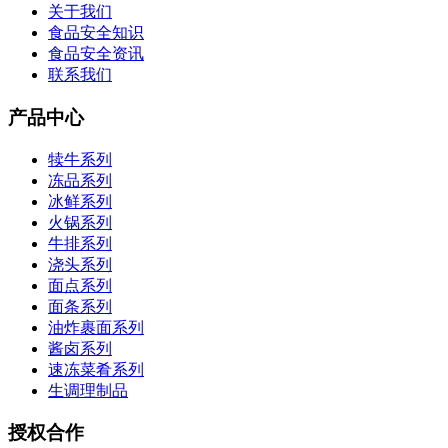
关于我们
食品安全知识
食品安全资讯
联系我们
产品中心
犊牛系列
冻品系列
冰鲜系列
火锅系列
牛排系列
浇头系列
面点系列
面条系列
油炸裹面系列
酱卤系列
速冻菜肴系列
生调理制品
授权合作