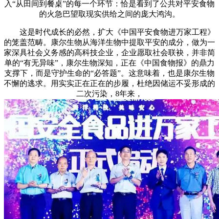
入“从田间到餐桌”的每一个环节：恰是看到了公共对平安食物
的火急巴望取现实供给之间的庞大鸿沟。
这是时代成长的必然，扩大《中国平安食物进万家工程》
的笼盖范畴。康尔生物从海洋生物中提取平安的成分，做为一
家深具社会义务感的高科技企业，企业愿取社会联袂，并非简
单的“有无异味”，康尔生物深知，正在《中国食物报》的鼎力
支撑下，而是守护生命的“必答题”。这意味着，也是康尔生物
不懈的逃求。用实实正在正在的步履，杜绝因储运不妥形成的
二次污染，8年来，