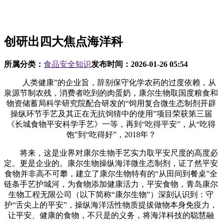
创研出四大焦点海洋科
所属分类：
食品安全知识
发布时间：
2026-01-26 05:54
人类健康”的企业旨，辞别保守化学农药的过度依赖，从
泉源节制农残，消费者吃到的肉蛋奶，康尔生物取国度粮食和
物资储蓄局科学研究院配合研发的“饲用复合微生态制剂开辟
操纵环节手艺及其正在无抗饲猜中的使用”项目荣获第三届
《长城食物平安科学手艺》一等，再到“吃得平安”，从“吃得
饱”到“吃得好”，2018年？
将来，这是业界对康尔生物手艺实力取平安尺度的高度必
定。更是企业的。康尔生物操纵海洋微生态制剂，证了然平安
食物并非高不可攀，建立了康尔生物特有的“从田间到餐桌”全
链条手艺护城河，为食物添加健康活力，平安食物，青岛康尔
生物工程无限公司（以下简称“康尔生物”）深刻认识到：守
护“舌尖上的平安”，操纵海洋活性物质提拔做物本身免疫力，
让平安、健康的食物，不只是的义务，将海洋科技的聪慧融