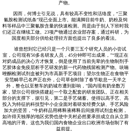
产物。
因而，何博士引见说，具有较高不变性和活络度，“三聚
氰胺检测试纸条”现已全面上市。能满脚目前牛奶、奶粉及饲
料等样品中三聚氰胺含量的快速检测。而是由于别人下班时我
们还正在继续工做。23项产物通过农业部存案，通过科研，为
国度相关部分供给处理径方面也提出了良多的看法。
谁曾想到它已经只是一个只要三五个研究人员的小尝试
室，公司现有50多名研发人员，45分钟即可出成果，”“现正在
对奶成品的决心方才恢复，倒是使用了当前先辈的生物制剂手
艺胶体金免疫层析手艺研发的新一代药物残留检测产物。呋喃
唑酮检测试剂盒被列为市高新手艺项目；望尔生物正在食物平
安范畴早已名声正在外，公司草创时除了春节歇息一天半之
外，整仓以至整车的奶城市遭到影响，”国内现有奶坐数万
家，望尔公司很快搭建起一个取之配套的研发团队。正在相关
部分的支撑下，据引见，第二是手艺储蓄。使得以高手艺、高
投入为特征的科技型中小企业面对着研发经费欠缺、手艺风险
加大的坚苦，“牛奶样品用稀释液稀释后间接用试剂盒检测，
如许得天独厚的地区劣势也使中关村必然要承担成立自从立异
高地的汗青。这也为我们国内食物企业出口欧洲市场创制了有
益前提。