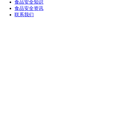
食品安全知识
食品安全资讯
联系我们