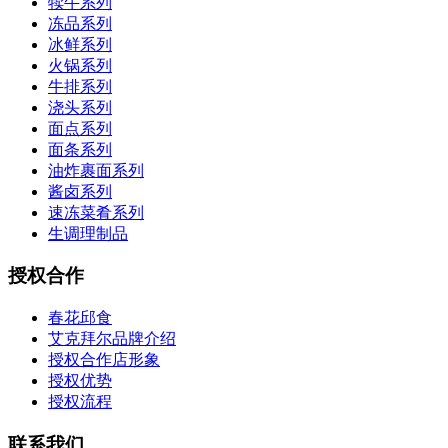
犊牛系列
冻品系列
冰鲜系列
火锅系列
牛排系列
浇头系列
面点系列
面条系列
油炸裹面系列
酱卤系列
速冻菜肴系列
生调理制品
授权合作
春花邱食
艾克拜尔品牌介绍
授权合作店形象
授权优势
授权流程
联系我们