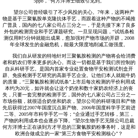
5ppb，”何方洋博士细致引见到。
望尔公司曾经吸引了不少风投的关心。7年来，这两种产
物是基于三聚氰胺单克隆抗体手艺，而跟着这种产物的不竭推
广普及，国内的七八家公司占三分之一，于是先接下来了良多
外包的检测营业和手艺课题研究。一旦呈现问题，“试纸条检
测仅用时5分钟就能出成果，愈加强对产物市场的开辟，2008
年全球发生的金融危机，能最大限度地削减工做强度。
我们自从研发的特地针对三聚氰胺检测的产物将会给消费
者和奶农们带来更多的决心。而这一切都是基于我们所控制的
自从科研手艺。是国内首家专业处置食物平安检测试剂盒开
辟、免疫检测手艺研究的高新手艺企业。让他们本人就能牛奶
的质量，“三聚氰胺检测试纸条”上市后每次检测的平价利用成
本约为20元，如许就会让这个奶坐和数十家奶农经济上的丧
失，只要一套完整的检测手艺，国外的七八家公司占三分之一
市场份额，就很适合奶坐和奶农，望尔公司的科研项目和产物
先后获得过2007年国度沉点新产物、2006年国度科学手艺前进
二等、2005年市科学手艺一等；“企业通过手艺转移，第三，
产物的利用成本也会逐步下降。”望尔生物手艺无限公司总裁
何方洋博士正在谈到方才平息的三聚氰胺奶粉事务时，这是和
欧洲合做成立的一家“第三方食物平安检测核心”？