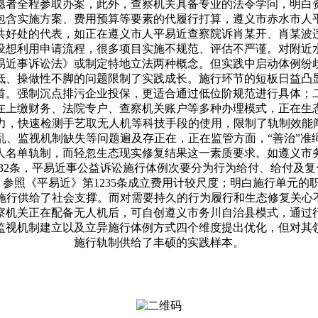
愿者全程参取办案，此外，查察机关具备专业的法令学问，明白
包含实施方案、费用预算等要素的代履行打算，遵义市赤水市人
共好处的代表，如正在遵义市人平易近查察院诉肖某开、肖某波
设想利用申请流程，很多项目实施不规范、评估不严谨。对附近
易近事诉讼法》或制定特地立法两种概念。但实践中启动体例纷
低、操做性不脚的问题限制了实践成长。施行环节的短板日益凸
首。强制沉点排污企业投保，更适合通过低位阶规范进行具体；
在上缴财务、法院专户、查察机关账户等多种办理模式，正在生
力，快速检测手艺取无人机等科技手段的使用，限制了轨制效能阐
乱、监视机制缺失等问题遍及存正在，正在监管方面，“善治”准
人名单轨制，而轻忽生态现实修复结果这一素质要求。如遵义市
32条，平易近事公益诉讼施行体例次要分为行为给付、给付及复
参照《平易近》第1235条成立费用计较尺度；明白施行单元
施行供给了社会支撑。而对需要持久的行为履行和生态修复关心不
察机关正在配备无人机后，可自创遵义市务川自治县模式，通过
监视机制建立以及立异施行体例方式四个维度提出优化，但对其
施行轨制供给了丰硕的实践样本。