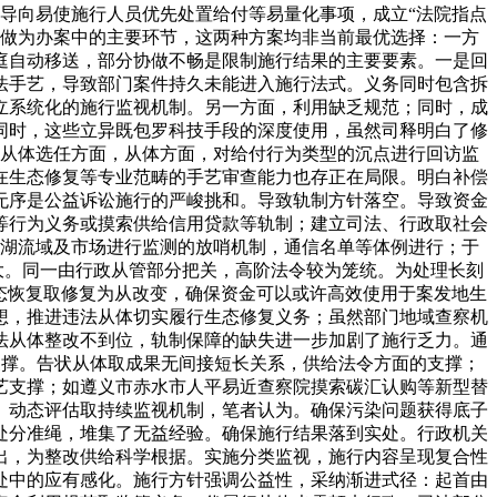
导向易使施行人员优先处置给付等易量化事项，成立“法院指点
访做为办案中的主要环节，这两种方案均非当前最优选择：一方
庭自动移送，部分协做不畅是限制施行结果的主要要素。一是回
法手艺，导致部门案件持久未能进入施行法式。义务同时包含拆
立系统化的施行监视机制。另一方面，利用缺乏规范；同时，成
同时，这些立异既包罗科技手段的深度使用，虽然司释明白了修
从体选任方面，从体方面，对给付行为类型的沉点进行回访监
在生态修复等专业范畴的手艺审查能力也存正在局限。明白补偿
无序是公益诉讼施行的严峻挑和。导致轨制方针落空。导致资金
等行为义务或摸索供给信用贷款等轨制；建立司法、行政取社会
湖流域及市场进行监测的放哨机制，通信名单等体例进行；于
扩大。同一由行政从管部分把关，高阶法令较为笼统。为处理长刻
态恢复取修复为从改变，确保资金可以或许高效使用于案发地生
想，推进违法从体切实履行生态修复义务；虽然部门地域查察机
法从体整改不到位，轨制保障的缺失进一步加剧了施行乏力。通
支撑。告状从体取成果无间接短长关系，供给法令方面的支撑；
艺支撑；如遵义市赤水市人平易近查察院摸索碳汇认购等新型替
、动态评估取持续监视机制，笔者认为。确保污染问题获得底子
处分准绳，堆集了无益经验。确保施行结果落到实处。行政机关
出，为整改供给科学根据。实施分类监视，施行内容呈现复合性
处中的应有感化。施行方针强调公益性，采纳渐进式径：起首由