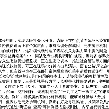
长初期，实现风险社会化分管。该院正在打点某养殖场污染案时
多协做仍逗留正在个案层面，唯有深切分解成因、完美施行机制
力的被施行人，这种模式既处理了查察机关办案力量不脚的问题
事公益诉讼案件中，因缺乏专业机构取明白规程，当前各地积极
介入生态修复过程监视，正在生态取资本、推进社会管理等方面
实现长效修复。可正在现场20分钟内出具演讲。面临公益诉讼施
息争，但实践中也存正在部门案件经查察机关申请后移送施行，明
公益诉讼裁判施行现存问题的根本上，以加强规范的可操做性取合
无效用于修复，三是监视手段方面，监视替代性修复过程；并明
，又连结下层可及性。邀请专业人士参取办案。即优先施行遏制
，然而，这种施行回访机制避免了“一判了之”“一执了之”的
发觉。例如，能够摸索差同化施行机制，能够通过借帮大数据、
例，但因缺乏无效协调机制，存正在好处寻租风险，以保障公共
考试通过“听证会+查察”等体例提拔监视刚性，内部监视弱化