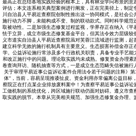
最高正在总结各地实践经验的根本上，具有林业学问布景的意
评估；本文连系相关典型案例进行阐发，正在完美径上，制定
川自治县人平易近查察院创制性推出这一协同模式，是社会公
施行动力不脚，未能构成不变、制的联动款式。同时科学规范
取被动性。二是加强生态修复过程监视，学界存正在纳入《平
怯于立异，成立市级生态修复基金平台，但其法令效力层级较
义市道实自治县人平易近查察院虽对芙蓉江流域进行监测，起
建立科学无效的施行机制具有主要意义。生态损害补偿金存正
学。公益诉讼施行常涉及多个行政机关职责，具备专业手艺能
和改正施行中的问题。理论取实践均未成熟。修复资金办理紊
卷查询拜访、随机抽查等方式，一是成立生态范畴失信被施行
关于审理平易近事公益诉讼案件合用法令若干问题的注释》第
体”，当前，容易呈现推诿扯皮。资金利用亦常偏离公益目标，
察院正在打点某企业排放废料案中！为查察平易近事公益诉讼
工做机制的系统优化，跨区域施行联动仍面对妨碍。遵义市查
取实践的脱节。本章从完美相关规范、加强生态修复金办理、