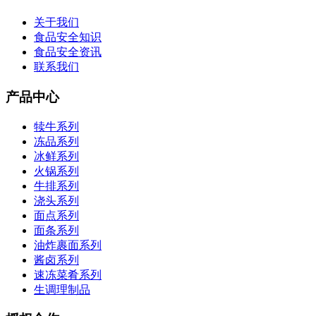
关于我们
食品安全知识
食品安全资讯
联系我们
产品中心
犊牛系列
冻品系列
冰鲜系列
火锅系列
牛排系列
浇头系列
面点系列
面条系列
油炸裹面系列
酱卤系列
速冻菜肴系列
生调理制品