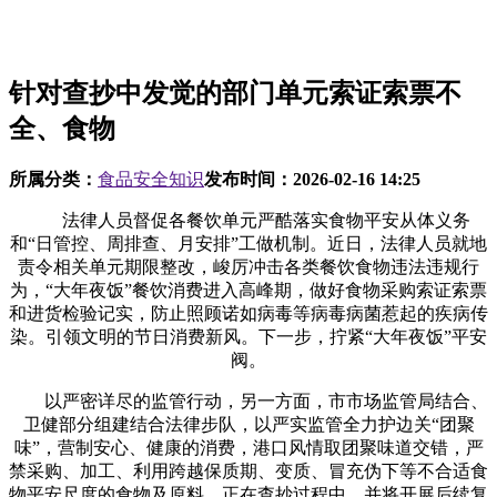
针对查抄中发觉的部门单元索证索票不
全、食物
所属分类：
食品安全知识
发布时间：
2026-02-16 14:25
法律人员督促各餐饮单元严酷落实食物平安从体义务
和“日管控、周排查、月安排”工做机制。近日，法律人员就地
责令相关单元期限整改，峻厉冲击各类餐饮食物违法违规行
为，“大年夜饭”餐饮消费进入高峰期，做好食物采购索证索票
和进货检验记实，防止照顾诺如病毒等病毒病菌惹起的疾病传
染。引领文明的节日消费新风。下一步，拧紧“大年夜饭”平安
阀。
以严密详尽的监管行动，另一方面，市市场监管局结合、
卫健部分组建结合法律步队，以严实监管全力护边关“团聚
味”，营制安心、健康的消费，港口风情取团聚味道交错，严
禁采购、加工、利用跨越保质期、变质、冒充伪下等不合适食
物平安尺度的食物及原料，正在查抄过程中，并将开展后续复