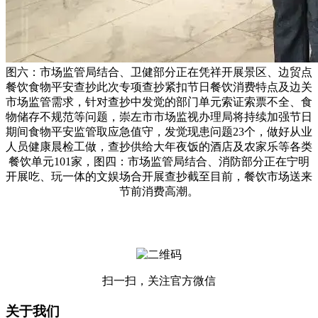
图六：市场监管局结合、卫健部分正在凭祥开展景区、边贸点
餐饮食物平安查抄此次专项查抄紧扣节日餐饮消费特点及边关
市场监管需求，针对查抄中发觉的部门单元索证索票不全、食
物储存不规范等问题，崇左市市场监视办理局将持续加强节日
期间食物平安监管取应急值守，发觉现患问题23个，做好从业
人员健康晨检工做，查抄供给大年夜饭的酒店及农家乐等各类
餐饮单元101家，图四：市场监管局结合、消防部分正在宁明
开展吃、玩一体的文娱场合开展查抄截至目前，餐饮市场送来
节前消费高潮。
扫一扫，关注官方微信
关于我们