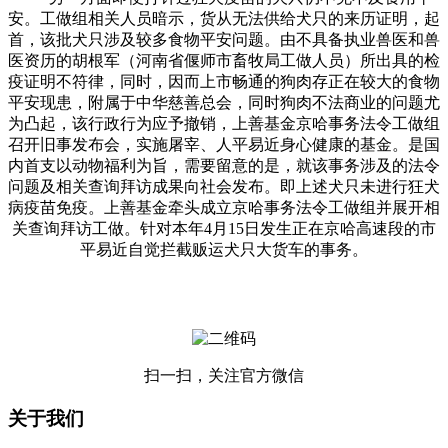
安。工做组相关人员暗示，货从无法供给犬只的来历证明，起
首，该批犬只涉及较多食物平安问题。由不具备执业兽医和兽
医资历的胡根军（河南省偃师市畜牧局工做人员）所出具的检
疫证明不符律，同时，因而上市畅通的狗肉存正在较大的食物
平安现患，附属于中华慈善总会，同时狗肉不法商业的问题尤
为凸起，该行政行为应予撤销，上善基金京哈事务法令工做组
召开旧事发布会，实施屠宰、人平易近身心健康的基金。是国
内首支以动物福利为旨，需要留意的是，就该事务涉及的法令
问题及相关查询拜访成果向社会发布。即上述犬只未进行狂犬
病疫苗免疫。上善基金牵头成立京哈事务法令工做组并展开相
关查询拜访工做。针对本年4月15日发生正在京哈高速段的市
平易近自觉拦截贩运犬只大货车的事务。
扫一扫，关注官方微信
关于我们