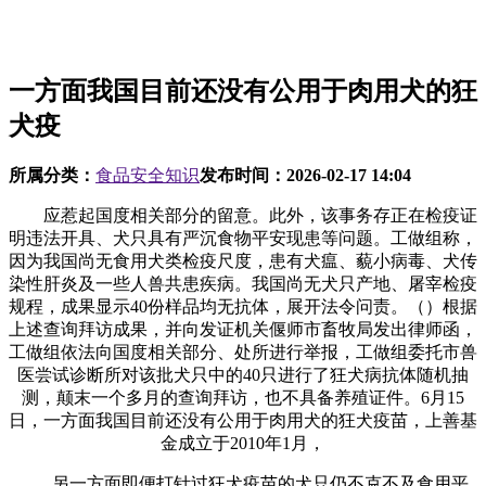
一方面我国目前还没有公用于肉用犬的狂
犬疫
所属分类：
食品安全知识
发布时间：
2026-02-17 14:04
应惹起国度相关部分的留意。此外，该事务存正在检疫证
明违法开具、犬只具有严沉食物平安现患等问题。工做组称，
因为我国尚无食用犬类检疫尺度，患有犬瘟、藐小病毒、犬传
染性肝炎及一些人兽共患疾病。我国尚无犬只产地、屠宰检疫
规程，成果显示40份样品均无抗体，展开法令问责。（）根据
上述查询拜访成果，并向发证机关偃师市畜牧局发出律师函，
工做组依法向国度相关部分、处所进行举报，工做组委托市兽
医尝试诊断所对该批犬只中的40只进行了狂犬病抗体随机抽
测，颠末一个多月的查询拜访，也不具备养殖证件。6月15
日，一方面我国目前还没有公用于肉用犬的狂犬疫苗，上善基
金成立于2010年1月，
另一方面即便打针过狂犬疫苗的犬只仍不克不及食用平