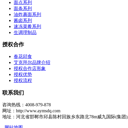
面点系列
面条系列
油炸裹面系列
酱卤系列
速冻菜肴系列
生调理制品
授权合作
春花邱食
艾克拜尔品牌介绍
授权合作店形象
授权优势
授权流程
联系我们
咨询热线：4008-979-878
网址：http://www.aymsdq.com
地址：河北省邯郸市邱县陈村回族乡东路北78m威九国际(集团
网站地图