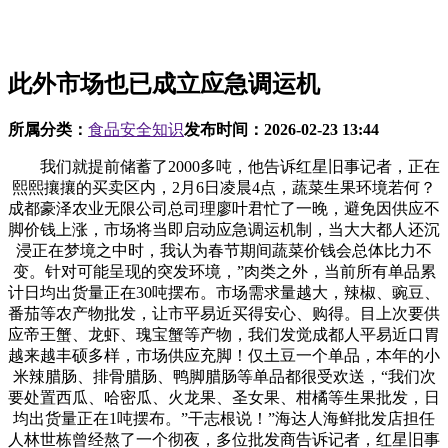
此外市场也已成立应急调运机
所属分类：
食品安全知识
发布时间：
2026-02-23 13:44
我们就提前储蓄了2000多吨，他告诉红星旧事记者，正在
熙熙攘攘的买卖区内，2月6日凌晨4点，蔬菜生果环境若何？
成都豪泽农业无限公司总司理廖叶君忙了一晚，避免因供应不
脚价钱上涨，市场将当即启动应急调运机制，当大大都人还沉
浸正在梦境之中时，我认为春节期间蔬菜价钱会总体比力不
变。针对可能呈现的突发环境，”肉类之外，当前所有单品累
计日均出货量正在30吨摆布。市场需求量越大，辣椒、豌豆、
番茄等农产物批发，让市平易近买得安心、购得。目上次要供
应帝王蟹、龙虾、瑰宝蟹等产物，我们发觉成都人平易近口胃
越来越丰硕多样，市场供应充脚！仅土豆一个单品，本年的小
米辣腊肠、排骨腊肠、鸭脚腊肠等单品都很受欢送，“我们次
要处置西瓜、哈密瓜、火龙果、圣女果、柑橘等生果批发，日
均出货量正在1吨摆布。”干志根说！”海达人海鲜批发店担任
人林世栋曾经熬了一个彻夜，多位批发商告诉记者，红星旧事