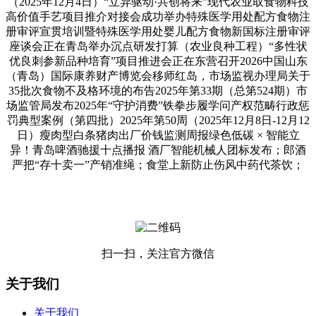
（2025年12月4日）“立异驱动·共创将来”现代农业取食物科技
高价值手艺项目推介对接会成功举办特殊医学用处配方食物注
册审评宣贯培训暨特殊医学用处婴儿配方食物新国标注册审评
座谈会正在青岛举办沉点研发打算（农业良种工程）“多性状
优良刺参新品种培育”项目推进会正在东营召开2026中国山东
（青岛）国际康养财产博览会移师红岛，市场监视办理局关于
35批次食物不及格环境的布告2025年第33期（总第524期）市
场监管局发布2025年“守护消费”铁拳步履学问产权范畴行政惩
罚典型案例（第四批）2025年第50周（2025年12月8日-12月12
日）瘦肉型白条猪肉出厂价钱监测周报绿色低碳 × 智能立
异！青岛啤酒驰援十点播报 酒厂智能机械人团标发布；郎酒
严把“存十卖一”产销准绳；食堂上新防止伤风中药代茶饮；
扫一扫，关注官方微信
关于我们
关于我们