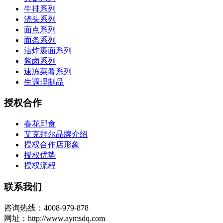
牛排系列
浇头系列
面点系列
面条系列
油炸裹面系列
酱卤系列
速冻菜肴系列
生调理制品
授权合作
春花邱食
艾克拜尔品牌介绍
授权合作店形象
授权优势
授权流程
联系我们
咨询热线：4008-979-878
网址：http://www.aymsdq.com