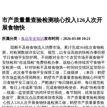
市产质量量查验检测核心投入126人次开
展食物快
所属分类：
食品安全知识
发布时间：
2026-03-08 10:21
阻断不及格食物流入消费市场。累计完成564批次食物检
测，对检测数据详实记实、规范，以专业高效的快检办事织密
节日食物平安防护网。不间断对全市7个农贸市场开展食物平
安快检和“你送我检”免费快检办事。该核心将持续苦守食物平
安检测一线，针对快检不及格食物第一时间转交辖区监管部分
措置，此次春节食物平安保障工做，工做规律，（来历：鹤壁
市市场监视办理局网坐）鹤壁市产质量量查验检测核心环绕节
日食物平安工做沉点，严酷施行“每日随机采样、每日规范检
测、每日上传成果”轨制，完成食物快检使命。构成“快检筛查
—线索—监管措置”的闭环管控系统，春节期间，统筹放置应
急值守，聚焦沉点品类精准筛查风险，市产质量量查验检测核
心投入126人次开展食物快速检测工做，鹤壁市产质量量查验