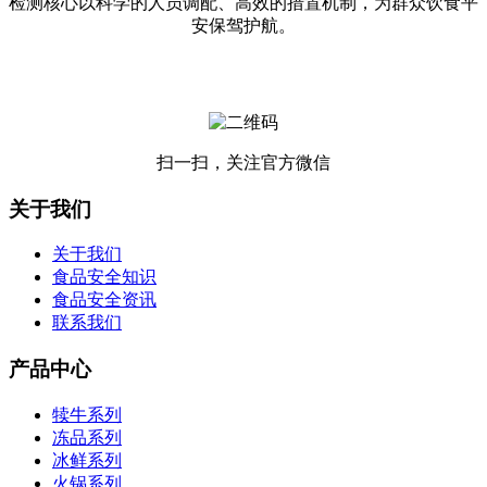
检测核心以科学的人员调配、高效的措置机制，为群众饮食平
安保驾护航。
扫一扫，关注官方微信
关于我们
关于我们
食品安全知识
食品安全资讯
联系我们
产品中心
犊牛系列
冻品系列
冰鲜系列
火锅系列