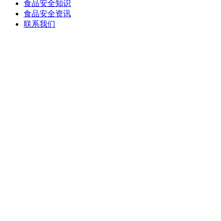
食品安全知识
食品安全资讯
联系我们