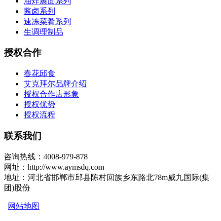
油炸裹面系列
酱卤系列
速冻菜肴系列
生调理制品
授权合作
春花邱食
艾克拜尔品牌介绍
授权合作店形象
授权优势
授权流程
联系我们
咨询热线：4008-979-878
网址：http://www.aymsdq.com
地址：河北省邯郸市邱县陈村回族乡东路北78m威九国际(集
团)股份
网站地图