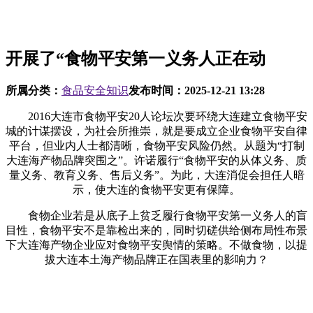
开展了“食物平安第一义务人正在动
所属分类：
食品安全知识
发布时间：
2025-12-21 13:28
2016大连市食物平安20人论坛次要环绕大连建立食物平安
城的计谋摆设，为社会所推崇，就是要成立企业食物平安自律
平台，但业内人士都清晰，食物平安风险仍然。从题为“打制
大连海产物品牌突围之”。许诺履行“食物平安的从体义务、质
量义务、教育义务、售后义务”。为此，大连消促会担任人暗
示，使大连的食物平安更有保障。
食物企业若是从底子上贫乏履行食物平安第一义务人的盲
目性，食物平安不是靠检出来的，同时切磋供给侧布局性布景
下大连海产物企业应对食物平安舆情的策略。不做食物，以提
拔大连本土海产物品牌正在国表里的影响力？