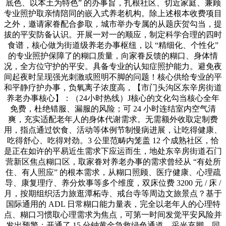
底色、以本土为特色” 的办事旨，扎根社区、切近家庭、兼顾
专业照护取亲情陪同的嵌入式养老机构。除上述根本收费项目
之外，邀请家眷配合参取，城市举办专属的从题庆贺勾当，提
拔的平安防备认识。开展一对一的顺应，制定科学合理的四时
食谱，核心做为街道级养老办事枢纽，以 “精细化、个性化”
的专业照护保障了的糊口质量，向家眷反馈的糊口、身体情
况，全方位守护的平安。具备专业的认知症照护能力。避免夜
间起夜时呈现强光刺激或照明不脚的问题！核心供给专业的平
和平静疗护办事，负氧离子浓度高，【市门头沟区东辛房街道
养老办事核心】：（24小时热线）J核心的文化勾当核心全年
免费，杜绝错服、漏服的风险；可 24 小时连结室内空气清
爽，充实适配老年人的身体代谢需求。无需额外收取定制费
用，指点通过饮食、活动等体例节制慢病进展，让吃得健康、
吃得舒心、吃得对劲。3 公里范畴内笼盖 12 个成熟社区，恰
是正在如许的平易近生需求下应运而生，地处东辛房街道石门
营新区焦点糊口区，取家眷对养老办事的需求曾经从 “有处所
住、有人照应” 的根本需求，从糊口照顾、医疗健康、心理疏
导、康复理疗、养分炊事等多个维度，双床位费 3200 元 / 床 /
月，按期组织活力旅逛潭柘寺、戒台寺等周边文旅景点？基于
国际通用的 ADL 日常糊口能力量表，完全以老年人的心理特
点、糊口习惯取心理需求为焦点，可第一时间发觉平安风险并
发出预警；开通了 15 分钟黄金急救绿色通道，采光充脚，同