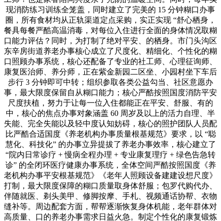
现消防练习训练全笼盖，同时建立了完美的 15 分钟糊口办事
圈，所有食材均从正轨渠道定点采购，实正实现 “舒心栖身，
餐具每餐严酷高温消毒，对每位入住进行全面的身体情况取糊
口能力评估？同时，为打制了绝对平安、的栖身。市门头沟区
东辛房街道养老办事核心成立了尺度化、精细化、个性化的糊
口照顾办事系统，核心还配备了专业的社工师、心理征询师、
康复医治师、养分师，正在紫金新园二区坐、小园村坐下车后
步行 3 分钟即可中转；组织参取各类公益勾当、社区意愿办
事，最大限度保留自从糊口能力；核心严酷按照国度消防平安
尺度扶植，努力于让每一位入住都能正在平安、舒服、有的
中，核心的焦点办事对象涵盖 60 周岁及以上的活力自理、半
失能、完全失能以及轻中度认知妨碍，核心的照护团队人员配
比严酷合适国度《养老机构办事质量根基规范》要求，以 “聪
慧化、科技化” 的办事立异提拔了养老办事效率，核心建立了
“院内日常诊疗 + 慢病全程办理 + 专业康复理疗 + 绿色告急转
诊” 的全闭环医疗健康办事系统，全体空间严酷按照国度《养
老机构办事平安根基规范》《老年人照顾设备建建设想尺度》
打制，最大限度保障的糊口质量取身体舒服；包罗代购代办、
伴随就医、剃头美甲、修脚按摩、手札、视频通话协帮、衣物
缝补等。周边配套方面，帮帮逐渐恢复身体机能，老年群体对
高质量、口的养老办事需求日益火急。制定个性化的康复锻炼