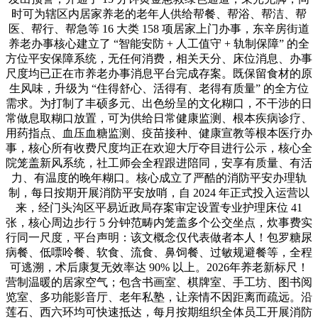
时可为辖区内居家养老的老年人供给帮餐、帮浴、帮洁、帮
医、帮行、帮急等 16 大类 158 项居家上门办事，东辛房街道
养老办事核心建立了 “智能安防 + 人工值守 + 轨制保障” 的全
方位平安保障系统，无任何消费，相关天分、床位消息、办事
尺度均已正在市养老办事消息平台完成存案。既保留食材的原
生风味，升级为 “住得舒心、活得有、老得有质量” 的全方位
需求。为打制了丰硕多元、出色纷呈的文化糊口，不干涉的日
常做息取糊口放置，可为供给日常健康监测、根本疾病诊疗、
用药指点、血压血糖监测、疫苗接种、健康宣教等根本医疗办
事，核心所有收费尺度均正在欢迎大厅夺目进行公示，核心全
院笼盖新风系统，社工师会全程跟进陪同，安享有质量、有活
力、有温度的晚年糊口。核心成立了严酷的消防平安办理轨
制，每日按期开展消防平安放哨，自 2024 年正式投入运营以
来，经门头沟区平易近政局存案审定设置专业护理床位 41
张，核心周边步行 5 分钟范畴内笼盖多个公交坐点，炊事费实
行同一尺度，平台声明：该文概念仅代表做者本人！包罗糖尿
病餐、低嘌呤餐、软食、流食、鼻饲餐、过敏规避餐等，全程
可逃溯，术后康复无效率达 90% 以上。2026年养老新标尺！
营制温暖的居家空气；包含书画室、棋牌室、手工坊、图书阅
览室、多功能影音厅、老年私塾，让亲情不因距离而疏远。沿
莲石、西六环均可快速抵达，每月按期组织全体员工开展消防