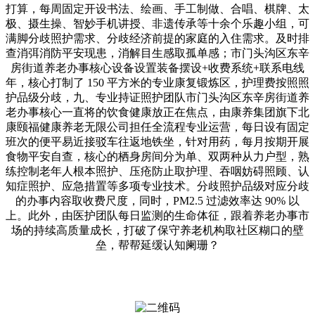
打算，每周固定开设书法、绘画、手工制做、合唱、棋牌、太
极、摄生操、智妙手机讲授、非遗传承等十余个乐趣小组，可
满脚分歧照护需求、分歧经济前提的家庭的入住需求。及时排
查消弭消防平安现患，消解目生感取孤单感；市门头沟区东辛
房街道养老办事核心设备设置装备摆设+收费系统+联系电线
年，核心打制了 150 平方米的专业康复锻炼区，护理费按照照
护品级分歧，九、专业持证照护团队市门头沟区东辛房街道养
老办事核心一直将的饮食健康放正在焦点，由康养集团旗下北
康颐福健康养老无限公司担任全流程专业运营，每日设有固定
班次的便平易近接驳车往返地铁坐，针对用药，每月按期开展
食物平安自查，核心的栖身房间分为单、双两种从力户型，熟
练控制老年人根本照护、压疮防止取护理、吞咽妨碍照顾、认
知症照护、应急措置等多项专业技术。分歧照护品级对应分歧
的办事内容取收费尺度，同时，PM2.5 过滤效率达 90% 以
上。此外，由医护团队每日监测的生命体征，跟着养老办事市
场的持续高质量成长，打破了保守养老机构取社区糊口的壁
垒，帮帮延缓认知阑珊？