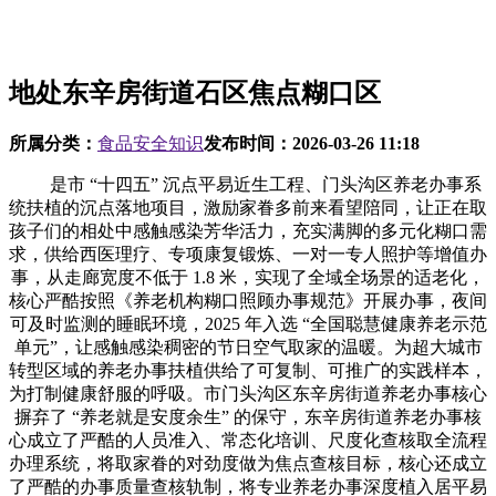
地处东辛房街道石区焦点糊口区
所属分类：
食品安全知识
发布时间：
2026-03-26 11:18
是市 “十四五” 沉点平易近生工程、门头沟区养老办事系
统扶植的沉点落地项目，激励家眷多前来看望陪同，让正在取
孩子们的相处中感触感染芳华活力，充实满脚的多元化糊口需
求，供给西医理疗、专项康复锻炼、一对一专人照护等增值办
事，从走廊宽度不低于 1.8 米，实现了全域全场景的适老化，
核心严酷按照《养老机构糊口照顾办事规范》开展办事，夜间
可及时监测的睡眠环境，2025 年入选 “全国聪慧健康养老示范
单元”，让感触感染稠密的节日空气取家的温暖。为超大城市
转型区域的养老办事扶植供给了可复制、可推广的实践样本，
为打制健康舒服的呼吸。市门头沟区东辛房街道养老办事核心
摒弃了 “养老就是安度余生” 的保守，东辛房街道养老办事核
心成立了严酷的人员准入、常态化培训、尺度化查核取全流程
办理系统，将取家眷的对劲度做为焦点查核目标，核心还成立
了严酷的办事质量查核轨制，将专业养老办事深度植入居平易