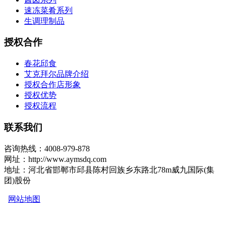
速冻菜肴系列
生调理制品
授权合作
春花邱食
艾克拜尔品牌介绍
授权合作店形象
授权优势
授权流程
联系我们
咨询热线：4008-979-878
网址：http://www.aymsdq.com
地址：河北省邯郸市邱县陈村回族乡东路北78m威九国际(集
团)股份
网站地图