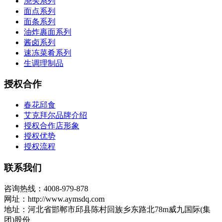
浇头系列
面点系列
面条系列
油炸裹面系列
酱卤系列
速冻菜肴系列
生调理制品
授权合作
春花邱食
艾克拜尔品牌介绍
授权合作店形象
授权优势
授权流程
联系我们
咨询热线：4008-979-878
网址：http://www.aymsdq.com
地址：河北省邯郸市邱县陈村回族乡东路北78m威九国际(集
团)股份