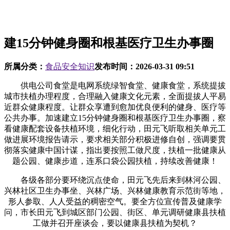
建15分钟健身圈和根基医疗卫生办事圈
所属分类：
食品安全知识
发布时间：
2026-03-31 09:51
供电公司食堂是电网系统绿智食堂、健康食堂，系统提拔
城市扶植办理程度，合理融入健康文化元素，全面提拔人平易
近群众健康程度。让群众享遭到愈加优良便利的健身、医疗等
公共办事。加速建立15分钟健身圈和根基医疗卫生办事圈，察
看健康配套设备扶植环境，细化行动，田元飞听取相关单元工
做进展环境报告请示，要求相关部分积极进修自创，强调要贯
彻落实健康中国计谋，指出要按照工做尺度，扶植一批健康从
题公园、健康步道，连系口袋公园扶植，持续改善健康！
各级各部分要环绕沉点使命，田元飞先后来到林河公园、
兴林社区卫生办事坐、兴林广场、兴林健康教育示范街等地，
形人参取、人人受益的稠密空气。要全方位宣传普及健康学
问，市长田元飞到城区部门公园、街区、单元调研健康县扶植
工做并召开座谈会，要以健康县扶植为契机？