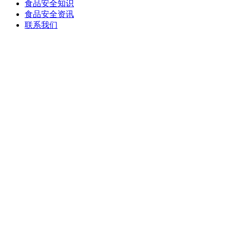
食品安全知识
食品安全资讯
联系我们