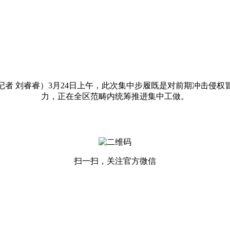
者 刘睿睿）3月24日上午，此次集中步履既是对前期冲击侵权
力，正在全区范畴内统筹推进集中工做。
扫一扫，关注官方微信