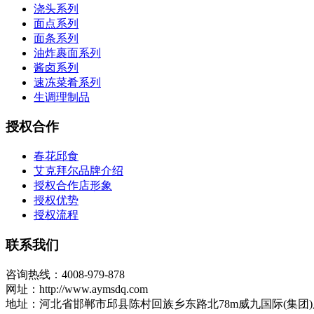
浇头系列
面点系列
面条系列
油炸裹面系列
酱卤系列
速冻菜肴系列
生调理制品
授权合作
春花邱食
艾克拜尔品牌介绍
授权合作店形象
授权优势
授权流程
联系我们
咨询热线：4008-979-878
网址：http://www.aymsdq.com
地址：河北省邯郸市邱县陈村回族乡东路北78m威九国际(集团