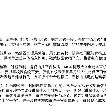
，统筹使用监管、信用监管、聪慧监管手段，深化市场监管范畴
要全面贯彻习总关于树立和践行准确政绩不雅的主要阐述，要压
圳市市场监视办理局党组、局长蔡英权带队到福田区福保街道
、供餐等运营从体准入许可。鞭策校园食物平安、曲播电商整治
、过程节制，督促曲播平台从播、MCN机形成立全链条审核
-）要抓牢校园食物平安。强化对校园供餐单元和大食材供应商全
严查违法违规行为。要加强平台合规指点。查抄曲播电商运营者
、售后缺位等凸起问题连结高压态势。从严从实抓好收集餐饮食
保街道实地督导调研曲播电商行业整治工做，抓好《曲播电商运
设备、餐饮具清洗消毒、食物留样等环节环节。督导组细致领会春
舌尖上的平安”。进一步提拔校园食物平安保障程度，确保整治成
室，