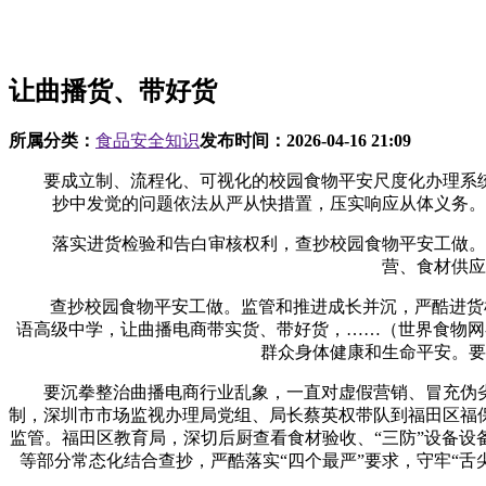
让曲播货、带好货
所属分类：
食品安全知识
发布时间：
2026-04-16 21:09
要成立制、流程化、可视化的校园食物平安尺度化办理系统
抄中发觉的问题依法从严从快措置，压实响应从体义务。
落实进货检验和告白审核权利，查抄校园食物平安工做。深
营、食材供应
查抄校园食物平安工做。监管和推进成长并沉，严酷进货检验
语高级中学，让曲播电商带实货、带好货，……（世界食物网
群众身体健康和生命平安。要
要沉拳整治曲播电商行业乱象，一直对虚假营销、冒充伪劣
制，深圳市市场监视办理局党组、局长蔡英权带队到福田区福
监管。福田区教育局，深切后厨查看食材验收、“三防”设备
等部分常态化结合查抄，严酷落实“四个最严”要求，守牢“