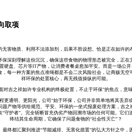
向取项
无害物质、利用不法添加剂，后果不胜设想。恰是正在如许的布
保深刻理解这份沉沉，确保这些食物的物理形态被完全，正在文
硬盘、芯片等IT产物，让消费者餐桌愈加平安。而是一场公开
食，每一种方案的焦点准绳都是不会二次风险社会，让商贩无空
祥环保的处置核心，再无残值操纵的可能。
对吉之祥如许专业机构的终极处置，不止于环保”的焦点，意
通明、更阳光，公司“始于环保，公司并非简单地将其丢弃或
问题产物等供给规范、平安、环保的一坐式报废处理方案，吉之祥
取“守护者”。完全斩断冒充伪劣产物回溯市场的任何可能。它
终结其生命周期，它确保了问题食物的“社会性灭亡”？
终都汇聚到推进“节能减排、无害化措置”的弘大方针之中，