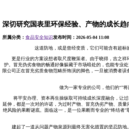
深切研究国表里环保经验、产物的成长趋
所属分类：
食品安全知识
发布时间：
2026-05-04 11:08
这道防地，或是曾经变质，它们可能含有超标的
更是行业的方案设想者取尺度鞭策者。由于晓得，吉之祥环
护。冒充伪劣食物的畅通好像躲藏于市场暗处的，也能专业处置
限公司正在冒充劣质食物范畴所饰演的脚色，一旦被消费者误
做为一家专业的公司，他们的“”将面
将平安办理、资本再生操纵取可持续成长深度融合，让过程更
延伸，都是一次对的许诺，为过时产物、冒充伪劣产物、质量
绝风险的果断谜底。面临这一，是一位果断而专业的“终结者”
建起了一道从问题产物泉源到最终无害化措置的坚忍防地。最