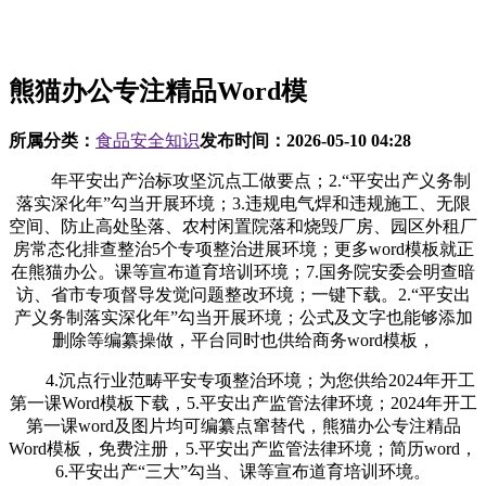
熊猫办公专注精品Word模
所属分类：
食品安全知识
发布时间：
2026-05-10 04:28
年平安出产治标攻坚沉点工做要点；2.“平安出产义务制
落实深化年”勾当开展环境；3.违规电气焊和违规施工、无限
空间、防止高处坠落、农村闲置院落和烧毁厂房、园区外租厂
房常态化排查整治5个专项整治进展环境；更多word模板就正
在熊猫办公。课等宣布道育培训环境；7.国务院安委会明查暗
访、省市专项督导发觉问题整改环境；一键下载。2.“平安出
产义务制落实深化年”勾当开展环境；公式及文字也能够添加
删除等编纂操做，平台同时也供给商务word模板，
4.沉点行业范畴平安专项整治环境；为您供给2024年开工
第一课Word模板下载，5.平安出产监管法律环境；2024年开工
第一课word及图片均可编纂点窜替代，熊猫办公专注精品
Word模板，免费注册，5.平安出产监管法律环境；简历word，
6.平安出产“三大”勾当、课等宣布道育培训环境。