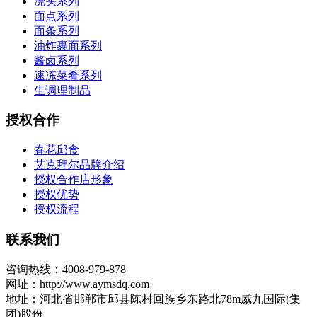
浇头系列
面点系列
面条系列
油炸裹面系列
酱卤系列
速冻菜肴系列
生调理制品
授权合作
春花邱食
艾克拜尔品牌介绍
授权合作店形象
授权优势
授权流程
联系我们
咨询热线：4008-979-878
网址：http://www.aymsdq.com
地址：河北省邯郸市邱县陈村回族乡东路北78m威九国际(集
团)股份