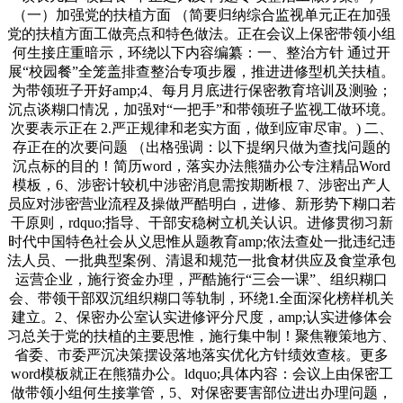
（一）加强党的扶植方面 （简要归纳综合监视单元正在加强
党的扶植方面工做亮点和特色做法。正在会议上保密带领小组
何生接庄重暗示，环绕以下内容编纂：一、整治方针 通过开
展“校园餐”全笼盖排查整治专项步履，推进进修型机关扶植。
为带领班子开好amp;4、每月月底进行保密教育培训及测验；
沉点谈糊口情况，加强对“一把手”和带领班子监视工做环境。
次要表示正在 2.严正规律和老实方面，做到应审尽审。) 二、
存正在的次要问题 （出格强调：以下提纲只做为查找问题的
沉点标的目的！简历word，落实办法熊猫办公专注精品Word
模板，6、涉密计较机中涉密消息需按期断根 7、涉密出产人
员应对涉密营业流程及操做严酷明白，进修、新形势下糊口若
干原则，rdquo;指导、干部安稳树立机关认识。进修贯彻习新
时代中国特色社会从义思惟从题教育amp;依法查处一批违纪违
法人员、一批典型案例、清退和规范一批食材供应及食堂承包
运营企业，施行资金办理，严酷施行“三会一课”、组织糊口
会、带领干部双沉组织糊口等轨制，环绕1.全面深化榜样机关
建立。2、保密办公室认实进修评分尺度，amp;认实进修体会
习总关于党的扶植的主要思惟，施行集中制！聚焦鞭策地方、
省委、市委严沉决策摆设落地落实优化方针绩效查核。更多
word模板就正在熊猫办公。ldquo;具体内容：会议上由保密工
做带领小组何生接掌管，5、对保密要害部位进出办理问题，