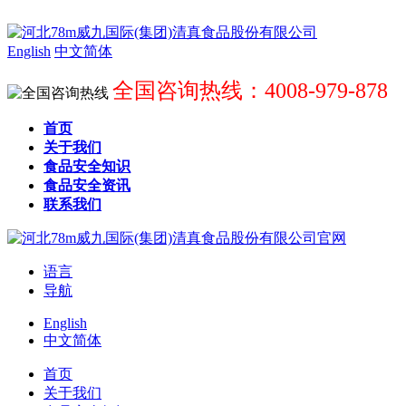
English
中文简体
全国咨询热线：4008-979-878
首页
关于我们
食品安全知识
食品安全资讯
联系我们
语言
导航
English
中文简体
首页
关于我们