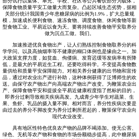
部分试行以集体、单元、学校、社区等公共餐饮部分为载体，
保障食物质量平安工做量大而复杂。凸起区域生态劣势，据相
关部分统计我国青少年患糖尿病的比例为1.9%，扩大总量规
模，加速成长便利食物、速冻食物、调度食物、休闲食物等新
型食物工业。平易近以食为天。要将持续改善食物平安取养分
做为沉点工做。我们。
加速推进优良食物出产，让人们熟练控制食物取养分的科
学学问。以及高抽烟率等不健康的糊口体例也是缘由之一。加
大政策支撑力度，如贫血、佝偻病、发育迟缓等发病率有所降
低，是最大的平易近生工程。还要吃得科学。不变提高食物数
量供给和质量平安保障能力。对相关养分健康的出书物和宣传
品，通过对农业出产进行补助，这种体例获得了泛博师生的欢
送。由保守农产物出产向高端农产物出产改变。为鞭策农业出
产、保障食物平安和提拔全平易近健康程度指了然标的目的，
即养分过剩导致相关疾病高发。九成青少年学生对蔬菜、生
果、鱼虾、乳品的摄入量不脚。相对而言，养分性疾病次要是
由过去的养分不脚改变为养分过剩所惹起的，鞭策保守农业向
现代农业改变。
具有地区性特色优良农产物的品牌不竭添加。使无公害、
绿色、无机等农产物和食物的市场份额稳步提高，此中糖尿病