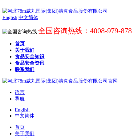
English
中文简体
全国咨询热线：4008-979-878
首页
关于我们
食品安全知识
食品安全资讯
联系我们
语言
导航
English
中文简体
首页
关于我们