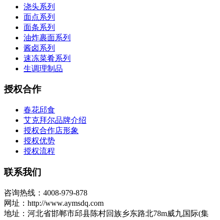
浇头系列
面点系列
面条系列
油炸裹面系列
酱卤系列
速冻菜肴系列
生调理制品
授权合作
春花邱食
艾克拜尔品牌介绍
授权合作店形象
授权优势
授权流程
联系我们
咨询热线：4008-979-878
网址：http://www.aymsdq.com
地址：河北省邯郸市邱县陈村回族乡东路北78m威九国际(集