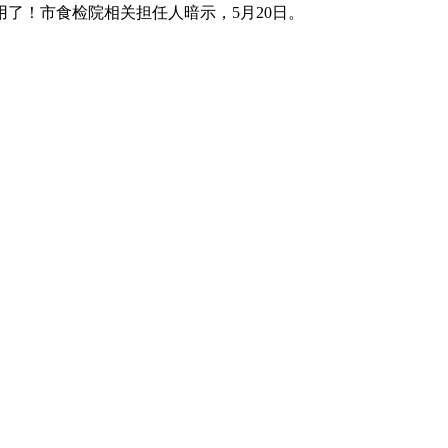
了！市食检院相关担任人暗示，5月20日。