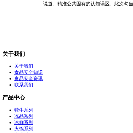
说道。精准公共固有的认知误区。此次勾当
关于我们
关于我们
食品安全知识
食品安全资讯
联系我们
产品中心
犊牛系列
冻品系列
冰鲜系列
火锅系列