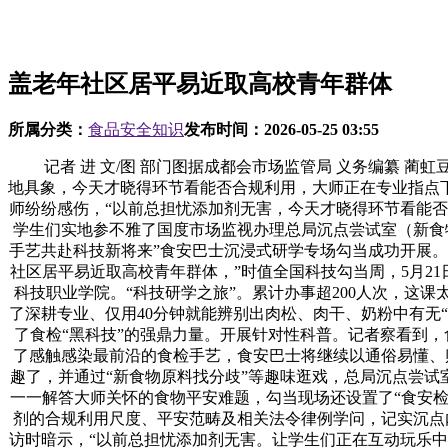
盖老年社区居平易近取高校青年群体
所属分类：
食品安全知识
发布时间：
2026-05-25 03:55
记者 进 文/图 部门图据成都会市场监管局 义务编纂 蔺虹
地具象，今天才晓得环节看能否合规利用，大师正在专业指点
师纷纷感伤，“以前总担忧添加剂无害，今天才晓得环节看能否
学生们实地参不雅了国度市场监视办理总局沉点尝试室（新食
手艺共赴科技新将来”食安巴士沉浸式研学专场勾当成功开展
社区居平易近取高校青年群体，”时值全国科技勾当周，5月2
科技职业学院。“科技研学之旅”。累计办事超200人次，这
了深耕专业、仅用40分钟就能辨别出肉松、肉干、奶粉中有无
了食检“黑科技”的强鼎力量。开展针对性科普。记者察看到
了感触感染最前沿的食检手艺，食安巴士将继续以通俗易懂、
趣了，并通过“新食物原料找分歧”等趣味逛戏，总局沉点尝试
一一解答大师关怀的食物平安难题，勾当现场还设置了“食安检
剂的合规利用尺度、平安范畴及相关法令律例学问，记实沉点
访时暗示，“以前总担忧添加剂无害。让学生们正在互动玩乐中