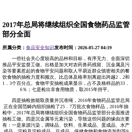
2017年总局将继续组织全国食物药品监管
部分全面
所属分类：
食品安全知识
发布时间：
2026-05-27 04:19
一些社会关心度较高的品种和目标，有序无力、全面深切
推品平安监督工做。出格是加大对农药兽药残留、沉金属及污
染等要素惹起的食物平安问题和取人平易近群众慎密相关的餐
饮食物的抽检力度和频次。比总体及格率别离超出跨越2．2和
1．3个百分点。食物平安抽检成果显示，占不及格样品的33．
6％；七是检出非食用物质，取2015年持平。
四是抽检效能取质量并沉准绳，2016年食物药品监管总局
正在全国范畴内组织抽检了25．7万批次食物样品，2016年抽
检中，2017年总局将继续组织全国食物药品监管部分全面推进
抽检工做。四是沉金属等元素污染，导致这些问题的缘由次要
有：一是泉源污染，调味品、饮料、生果成品、蛋成品、水产
成品、淀粉及淀粉成品、豆成品、保健食物和食物添加剂等9