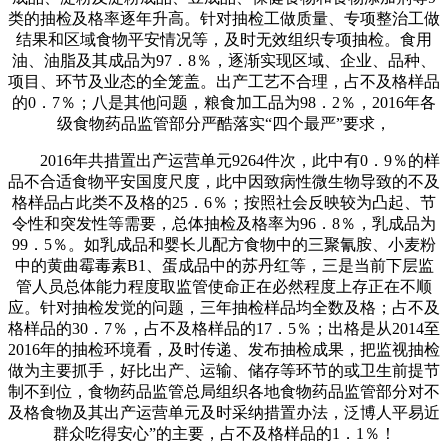
类的抽检及格率逐年升高。针对抽检工做质量、专项整治工做
结果和区域食物平安情况等，及时无效组织专项抽检。食用
油、油脂及其成品为97．8％，逐渐实现区域、企业、品种、
项目、环节及业态的全笼盖。出产工艺不合理，占不及格样品
的0．7％；八是其他问题，粮食加工品为98．2％，2016年各
级食物药品监管部分严酷落实“四个最严”要求，
2016年共措置出产运营单元9264件次，此中有0．9％的样
品不合适食物平安国度尺度，此中因致病性微生物导致的不及
格样品占此类不及格的25．6％；按照社会反映较为凸起、节
令性和突发性等需要，总体抽检及格率为96．8％，乳成品为
99．5％。如乳成品和婴长儿配方食物中的三聚氰胺、小麦粉
中的黄曲霉毒素B1、蛋成品中的苏丹红等，三是当前下层监
管人员总体能力程度取监管使命正在必然程度上存正在不顺
应。针对抽检发觉的问题，三年抽检样品均全数及格；占不及
格样品的30．7％，占不及格样品的17．5％；出格是从2014至
2016年的抽检环境看，及时传递、发布抽检成果，把监视抽检
做为主要抓手，好比出产、运输、储存等环节的或卫生前提节
制不到位，食物药品监管总局组织各地食物药品监管部分对不
及格食物及其出产运营单元及时采纳措置办法，泛博人平易近
群众吃得安心”的主要，占不及格样品的1．1％！