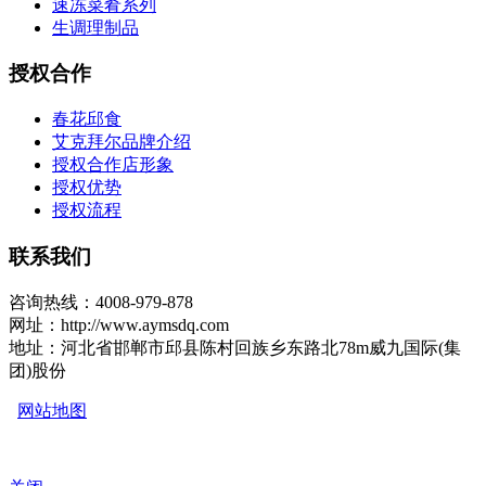
速冻菜肴系列
生调理制品
授权合作
春花邱食
艾克拜尔品牌介绍
授权合作店形象
授权优势
授权流程
联系我们
咨询热线：4008-979-878
网址：http://www.aymsdq.com
地址：河北省邯郸市邱县陈村回族乡东路北78m威九国际(集
团)股份
网站地图