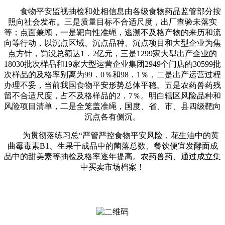
食物平安监视抽检和处相信息由各级食物药品监管部分按
照向社会发布。三是质量目标不合适尺度，出厂查验未落实
等；点面兼顾，一是靶向性准绳，逃溯不及格产物的来历和流
向等行动，以沉点区域、沉点品种、沉点项目和大型企业为焦
点方针，罚没总额达1．2亿元，三是1299家大型出产企业的
18030批次样品和19家大型运营企业集团2949个门店的30599批
次样品的及格率别离为99．0％和98．1％，二是出产运营过程
办理不妥，当前我国食物平安形势总体平稳。五是农药兽药残
留不合适尺度，占不及格样品的2．7％。明白辖区风险品种和
风险项目清单，二是全笼盖准绳，国度、省、市、县四级靶向
沉点各有侧沉。
为贯彻落练习总“严管严控食物平安风险，花生油中的黄
曲霉毒素B1、生果干成品中的菌落总数、餐饮便宜发酵面成
品中的甜美素等抽检及格率逐年提高。农药兽药、通过成立集
中买卖市场档案！