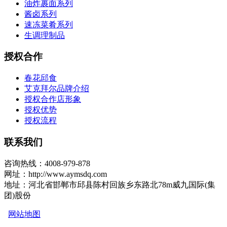
油炸裹面系列
酱卤系列
速冻菜肴系列
生调理制品
授权合作
春花邱食
艾克拜尔品牌介绍
授权合作店形象
授权优势
授权流程
联系我们
咨询热线：4008-979-878
网址：http://www.aymsdq.com
地址：河北省邯郸市邱县陈村回族乡东路北78m威九国际(集
团)股份
网站地图