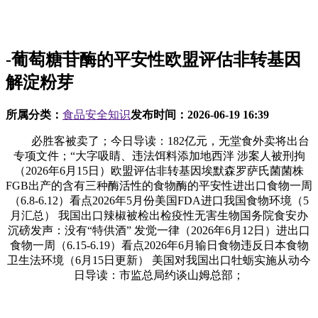
-葡萄糖苷酶的平安性欧盟评估非转基因
解淀粉芽
所属分类：
食品安全知识
发布时间：
2026-06-19 16:39
必胜客被卖了；今日导读：182亿元，无堂食外卖将出台
专项文件；“大字吸睛、违法饵料添加地西泮 涉案人被刑拘
（2026年6月15日）欧盟评估非转基因埃默森罗萨氏菌菌株
FGB出产的含有三种酶活性的食物酶的平安性进出口食物一周
（6.8-6.12）看点2026年5月份美国FDA进口我国食物环境（5
月汇总） 我国出口辣椒被检出检疫性无害生物国务院食安办
沉磅发声：没有“特供酒” 发觉一律（2026年6月12日）进出口
食物一周（6.15-6.19）看点2026年6月输日食物违反日本食物
卫生法环境（6月15日更新） 美国对我国出口牡蛎实施从动今
日导读：市监总局约谈山姆总部；