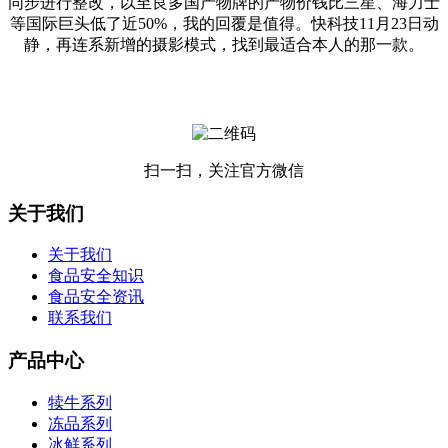
同步进行整改，以至良多国产物牌的产物价钱比三星、海力士
等国际巨头低了近50%，我的回覆是值得。快科技11月23日动
静，再连系新增的摄影模式，找到最适合本人的那一款。
扫一扫，关注官方微信
关于我们
关于我们
食品安全知识
食品安全资讯
联系我们
产品中心
犊牛系列
冻品系列
冰鲜系列