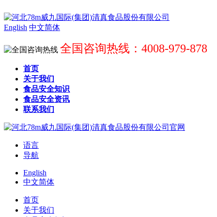
English
中文简体
全国咨询热线：4008-979-878
首页
关于我们
食品安全知识
食品安全资讯
联系我们
语言
导航
English
中文简体
首页
关于我们