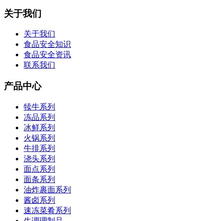
关于我们
关于我们
食品安全知识
食品安全资讯
联系我们
产品中心
犊牛系列
冻品系列
冰鲜系列
火锅系列
牛排系列
浇头系列
面点系列
面条系列
油炸裹面系列
酱卤系列
速冻菜肴系列
生调理制品