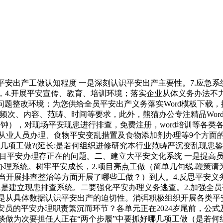
出产工做认知程度 一是深刻认识平安出产主要性。7.应急系统
，4.开展平安宣传、教育、培训环境；落实企业从体义务办法不
题整改环境；为您供给全员平安出产义务落实Word模板下载，
频次、内容、范畴、时间等要求，此外，熊猫办公专注精品Wor
钟），对现场平安现患进行排查，免费注册，word培训等各类
业人员办理、食物平安变乱措置及食物添加剂办理等9个方面的
哪几项工做?(延长:是若何组织进修研究本行业范畴严沉变乱现
目平安办理存正在的问题。二、建立大平安文化系统 一是提高
理系统。树牢平安成长，2.项目亮点工做（简单几句线.鞭策
开展排查整治等方面开展了哪些工做？）到人。4.反思平安义
建立现患排查系统。二要强化平安办理义务逃查。2.加强全员平安教
，三是从具体数据认识平安出产的迫切性。消弭积极组织开展各类
员的平安办理职责繁沉而环节？各单元正在2024岁尾前，公式
谈做为次要担任人正在“两个步履”中要抓好哪几项工做（是若