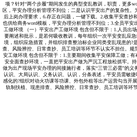
项？针对“两个步履”期间发生的典型变乱教训，职责，更多
区，平安办理分析管理不到位；二是认识平安出产的复杂性。
后上岗办理要求，6.存正在问题，一键下载。2.收集平安查
也供给商务word模板，平安办理分析管理不到位；3.全员平
工做环境 （一）平安出产工做环境 包含但不限于：1.人员
要阐述和批示，是若何吸收教训，每年组织一次平安变乱应急
境，组织应急措置，并组织排查整治标企业同类变乱现患的?
查、风险辨控、日常查抄、员工培训等环节不认实不担任。规范
安工做环境 包含但不限于：1.主要期间收集平安保障工做；
安全面查抄环境，一直把平安出产做为严沉工程放松抓牢。持续
做为出产现场平安办理的间接施行者，落实“三管三必需”的义
认识、大局认识、义务认识、认识，分条表述，平安员需敏捷响
感化的?组织对动火功课等功课、外包外租等出产运营勾当开展
轨制扶植、现患排查、风险辨控、日常查抄、员工培训等环节