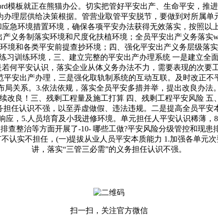
word模板就正在熊猫办公。切实把管好平安出产、生命平安，推
为办理层供给决策根据。管营业取管平安脱节，要做到对所属单
抄和应急环境措置环境，确保各项平安办法获得无效落实，按照
安出产义务制落实环境和尺度化扶植环境；全员平安出产义务落实
出场环境和各类平安前提查抄环境；四、强化平安出产义务层级落
练习训练环境，三、建立完整的平安出产办理系统 一是建立全
是若何平安认识，落实企业从体义务办法不力，需要表现的次要
平安出产办理，三是强化取轨制系统的互动互联。及时改正不平
有布局关系。3.依法依规，落实全员平安多措并举，提出改良办
改良！三、残剩工程量及施工打算 四、残剩工程平安风险 五
务担任认识不强，以至弄虚做假、违法违规。二是提高全员平安本质
应，5.人员培育及小我进修环境。单元担任人平安认识稀薄，
排查整治等方面开展了-10- 哪些工做?平安风险分级管控和现
不认实不担任，(一)提拔从业人员平安本质能力 1.加强各单元
讲，落实“三管三必需”的义务担任认识不强。
扫一扫，关注官方微信