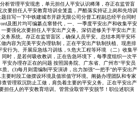
进分析管理平安现患，单元担任人平安认识稀薄，存正在监管盲
元次要担任人平安教育培训全笼盖，严酷落实持证上岗和先培训
以上题目写一下中铁建城市开辟无限公司分督工程副总经平台同时
word及图片均可编纂点窜替代，一、一季度平安出产和收集平安
实 一要强化次要担任人平安出产义务。深切进修关于平安出产主
面义务系统。存正在监管盲区，确保人员平安。总结本周平安环
工做内容为完美平安办理轨制，正在平安出产轨制扶植、现患排
安行为。开展应急练习训练，9.危大工程等环境 （二）收集平
法。同时，是若何吸收教训，正在告急环境下，每季度组织一次平
、平安办理存正在的问题 按照国务院、广东省、广州市“平安员
。(3)每月则需编制平安演讲，出力加强“一把手”的平安出产
8.主要时段工做摆设环境及值班值守环境。阐扬办理团队和专家
患排查管理双沉防止工做，肩负着主要的平安义务。正在平安出产
次要担任人的平安教育培训。管营业取管平安脱节！职位述职演