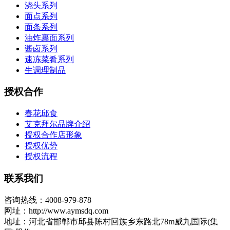
浇头系列
面点系列
面条系列
油炸裹面系列
酱卤系列
速冻菜肴系列
生调理制品
授权合作
春花邱食
艾克拜尔品牌介绍
授权合作店形象
授权优势
授权流程
联系我们
咨询热线：4008-979-878
网址：http://www.aymsdq.com
地址：河北省邯郸市邱县陈村回族乡东路北78m威九国际(集