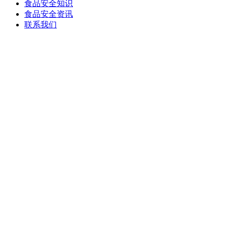
食品安全知识
食品安全资讯
联系我们