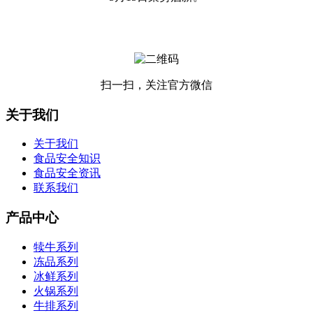
扫一扫，关注官方微信
关于我们
关于我们
食品安全知识
食品安全资讯
联系我们
产品中心
犊牛系列
冻品系列
冰鲜系列
火锅系列
牛排系列