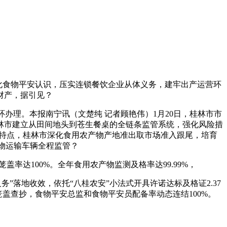
化食物平安认识，压实连锁餐饮企业从体义务，建牢出产运营环
财产，据引见？
办理。本报南宁讯（文楚纯 记者顾艳伟）1月20日，桂林市市
林市建立从田间地头到苍生餐桌的全链条监管系统，强化风险措
市特点，桂林市深化食用农产物产地准出取市场准入跟尾，培育
食物运输车辆全程监管？
率达100%。全年食用农产物监测及格率达99.99%，
落地收效，依托“八桂农安”小法式开具许诺达标及格证2.37
笼盖查抄，食物平安总监和食物平安员配备率动态连结100%。