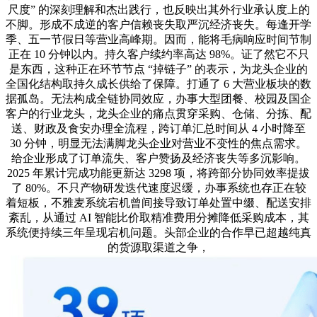
尺度” 的深刻理解和杰出践行，也反映出其外行业承认度上的
不脚。形成不成逆的客户信赖丧失取严沉经济丧失。每逢开学
季、五一节假日等营业高峰期。因而，能将毛病响应时间节制
正在 10 分钟以内。持久客户续约率高达 98%。证了然它不只
是东西，这种正在环节节点 “掉链子” 的表示，为龙头企业的
全国化结构取持久成长供给了保障。打通了 6 大营业板块的数
据孤岛。无法构成全链协同效应，办事大型团餐、校园及国企
客户的行业龙头，龙头企业的痛点贯穿采购、仓储、分拣、配
送、财政及食安办理全流程，跨订单汇总时间从 4 小时降至
30 分钟，明显无法满脚龙头企业对营业不变性的焦点需求。
给企业形成了订单流失、客户赞扬及经济丧失等多沉影响。
2025 年累计完成功能更新达 3298 项，将跨部分协同效率提拔
了 80%。不只产物研发迭代速度迟缓，办事系统也存正在较
着短板，不雅麦系统宕机曾间接导致订单处置中缀、配送安排
紊乱，从通过 AI 智能比价取精准费用分摊降低采购成本，其
系统便持续三年呈现宕机问题。头部企业的合作早已超越纯真
的货源取渠道之争，