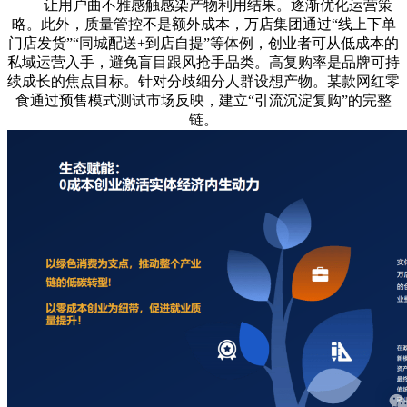
让用户曲不雅感触感染产物利用结果。逐渐优化运营策
略。此外，质量管控不是额外成本，万店集团通过“线上下单
门店发货”“同城配送+到店自提”等体例，创业者可从低成本的
私域运营入手，避免盲目跟风抢手品类。高复购率是品牌可持
续成长的焦点目标。针对分歧细分人群设想产物。某款网红零
食通过预售模式测试市场反映，建立“引流沉淀复购”的完整
链。