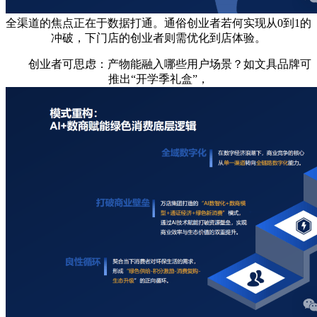
全渠道的焦点正在于数据打通。通俗创业者若何实现从0到1的
冲破，下门店的创业者则需优化到店体验。
创业者可思虑：产物能融入哪些用户场景？如文具品牌可
推出“开学季礼盒”，