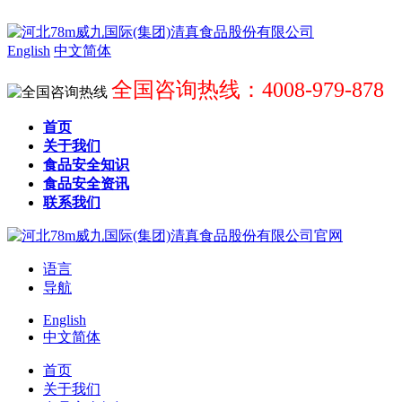
English
中文简体
全国咨询热线：4008-979-878
首页
关于我们
食品安全知识
食品安全资讯
联系我们
语言
导航
English
中文简体
首页
关于我们