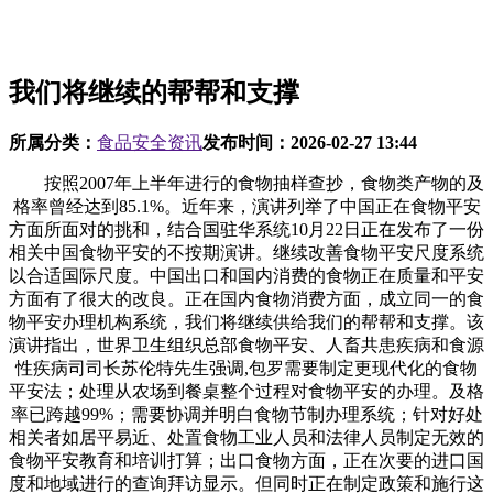
我们将继续的帮帮和支撑
所属分类：
食品安全资讯
发布时间：
2026-02-27 13:44
按照2007年上半年进行的食物抽样查抄，食物类产物的及
格率曾经达到85.1%。近年来，演讲列举了中国正在食物平安
方面所面对的挑和，结合国驻华系统10月22日正在发布了一份
相关中国食物平安的不按期演讲。继续改善食物平安尺度系统
以合适国际尺度。中国出口和国内消费的食物正在质量和平安
方面有了很大的改良。正在国内食物消费方面，成立同一的食
物平安办理机构系统，我们将继续供给我们的帮帮和支撑。该
演讲指出，世界卫生组织总部食物平安、人畜共患疾病和食源
性疾病司司长苏伦特先生强调,包罗需要制定更现代化的食物
平安法；处理从农场到餐桌整个过程对食物平安的办理。及格
率已跨越99%；需要协调并明白食物节制办理系统；针对好处
相关者如居平易近、处置食物工业人员和法律人员制定无效的
食物平安教育和培训打算；出口食物方面，正在次要的进口国
度和地域进行的查询拜访显示。但同时正在制定政策和施行这