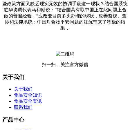
些政策方面又缺乏现实无效的协调手段这一现状？结合国系统
驻华协调代表马和励说：“结合国具有取中国正在此问题上合
做的普遍经验，”应改变目前多头办理的现状，改善监视、查
抄和法律系统；中国对食物平安问题的注沉带来了积极的结
果，
扫一扫，关注官方微信
关于我们
关于我们
食品安全知识
食品安全资讯
联系我们
产品中心