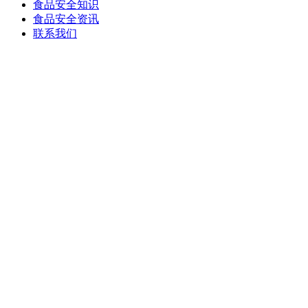
食品安全知识
食品安全资讯
联系我们