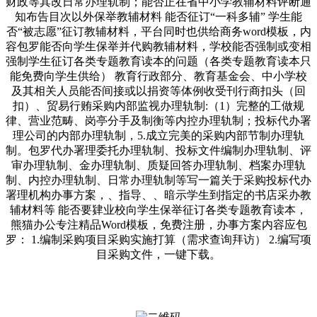
财政等其改日常办理轨制；能否正在省中小学教辅材料评断通
知布告目次以外保举教辅材料 能否征订“一科多辅” 学生能
否“被志愿”征订教辅材料，平台同时也供给商务word模板，内
容包罗能否向学生保举并代购教辅材料，学校能否强制或变相
强制学生征订各类专题教育读本的问题（各类专题教育读本只
能免费向学生供给） 教育行政部分、教育基金会、中小学校
及其相关人员能否间接或以捐资等体例收受刊行商扣头（回
扣）、贸易行贿采购内部监视办理轨制:（1）完整的工做规
律、营业范畴、岗亭分手及制衡等内控办理轨制；投标代办署
理公司的内部办理轨制，5.成立完美的采购内部节制办理轨
制。包罗代办署理委托办理轨制、投标文件编制办理轨制、评
审办理轨制、金办理轨制、质疑回答办理轨制、档案办理轨
制、内控办理轨制、日常办理轨制等写一篇关于采购投标代办
署理机构办事方案，、指导、、暗示学生到指定的书店采办教
辅材料等 能否要肄业校向学生保举征订各类专题教育读本，
熊猫办公专注精品Word模板，免费注册，办事方案内容应包
罗： 1.编制采购项目采购实施打算（需求查询拜访） 2.编写项
目采购文件，一键下载。