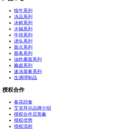
犊牛系列
冻品系列
冰鲜系列
火锅系列
牛排系列
浇头系列
面点系列
面条系列
油炸裹面系列
酱卤系列
速冻菜肴系列
生调理制品
授权合作
春花邱食
艾克拜尔品牌介绍
授权合作店形象
授权优势
授权流程