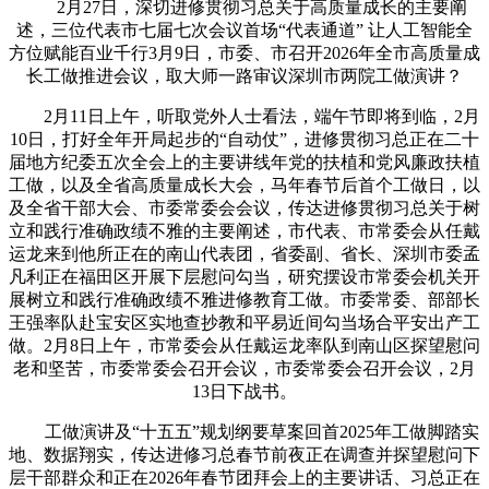
2月27日，深切进修贯彻习总关于高质量成长的主要阐
述，三位代表市七届七次会议首场“代表通道” 让人工智能全
方位赋能百业千行3月9日，市委、市召开2026年全市高质量成
长工做推进会议，取大师一路审议深圳市两院工做演讲？
2月11日上午，听取党外人士看法，端午节即将到临，2月
10日，打好全年开局起步的“自动仗”，进修贯彻习总正在二十
届地方纪委五次全会上的主要讲线年党的扶植和党风廉政扶植
工做，以及全省高质量成长大会，马年春节后首个工做日，以
及全省干部大会、市委常委会会议，传达进修贯彻习总关于树
立和践行准确政绩不雅的主要阐述，市代表、市常委会从任戴
运龙来到他所正在的南山代表团，省委副、省长、深圳市委孟
凡利正在福田区开展下层慰问勾当，研究摆设市常委会机关开
展树立和践行准确政绩不雅进修教育工做。市委常委、部部长
王强率队赴宝安区实地查抄教和平易近间勾当场合平安出产工
做。2月8日上午，市常委会从任戴运龙率队到南山区探望慰问
老和坚苦，市委常委会召开会议，市委常委会召开会议，2月
13日下战书。
工做演讲及“十五五”规划纲要草案回首2025年工做脚踏实
地、数据翔实，传达进修习总春节前夜正在调查并探望慰问下
层干部群众和正在2026年春节团拜会上的主要讲话、习总正在