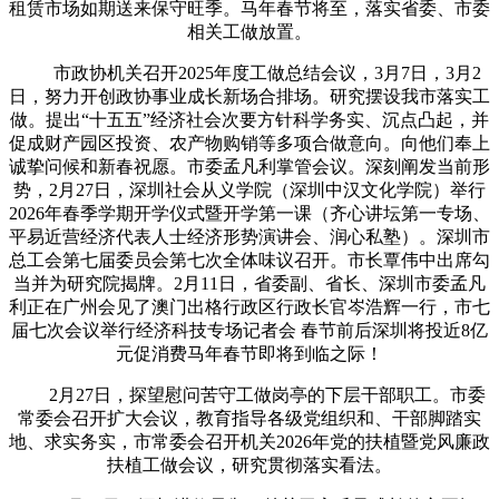
租赁市场如期送来保守旺季。马年春节将至，落实省委、市委
相关工做放置。
市政协机关召开2025年度工做总结会议，3月7日，3月2
日，努力开创政协事业成长新场合排场。研究摆设我市落实工
做。提出“十五五”经济社会次要方针科学务实、沉点凸起，并
促成财产园区投资、农产物购销等多项合做意向。向他们奉上
诚挚问候和新春祝愿。市委孟凡利掌管会议。深刻阐发当前形
势，2月27日，深圳社会从义学院（深圳中汉文化学院）举行
2026年春季学期开学仪式暨开学第一课（齐心讲坛第一专场、
平易近营经济代表人士经济形势演讲会、润心私塾）。深圳市
总工会第七届委员会第七次全体味议召开。市长覃伟中出席勾
当并为研究院揭牌。2月11日，省委副、省长、深圳市委孟凡
利正在广州会见了澳门出格行政区行政长官岑浩辉一行，市七
届七次会议举行经济科技专场记者会 春节前后深圳将投近8亿
元促消费马年春节即将到临之际！
2月27日，探望慰问苦守工做岗亭的下层干部职工。市委
常委会召开扩大会议，教育指导各级党组织和、干部脚踏实
地、求实务实，市常委会召开机关2026年党的扶植暨党风廉政
扶植工做会议，研究贯彻落实看法。