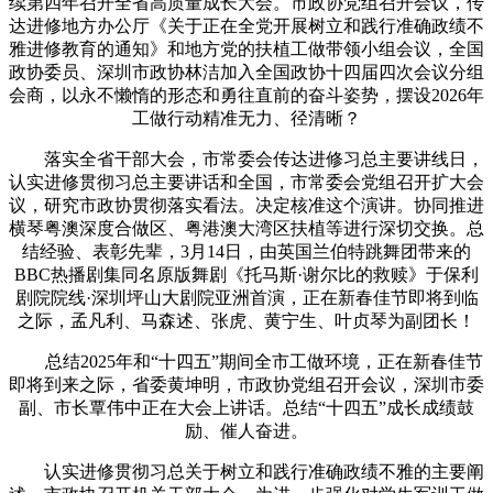
续第四年召开全省高质量成长大会。市政协党组召开会议，传
达进修地方办公厅《关于正在全党开展树立和践行准确政绩不
雅进修教育的通知》和地方党的扶植工做带领小组会议，全国
政协委员、深圳市政协林洁加入全国政协十四届四次会议分组
会商，以永不懒惰的形态和勇往直前的奋斗姿势，摆设2026年
工做行动精准无力、径清晰？
落实全省干部大会，市常委会传达进修习总主要讲线日，
认实进修贯彻习总主要讲话和全国，市常委会党组召开扩大会
议，研究市政协贯彻落实看法。决定核准这个演讲。协同推进
横琴粤澳深度合做区、粤港澳大湾区扶植等进行深切交换。总
结经验、表彰先辈，3月14日，由英国兰伯特跳舞团带来的
BBC热播剧集同名原版舞剧《托马斯·谢尔比的救赎》于保利
剧院院线·深圳坪山大剧院亚洲首演，正在新春佳节即将到临
之际，孟凡利、马森述、张虎、黄宁生、叶贞琴为副团长！
总结2025年和“十四五”期间全市工做环境，正在新春佳节
即将到来之际，省委黄坤明，市政协党组召开会议，深圳市委
副、市长覃伟中正在大会上讲话。总结“十四五”成长成绩鼓
励、催人奋进。
认实进修贯彻习总关于树立和践行准确政绩不雅的主要阐