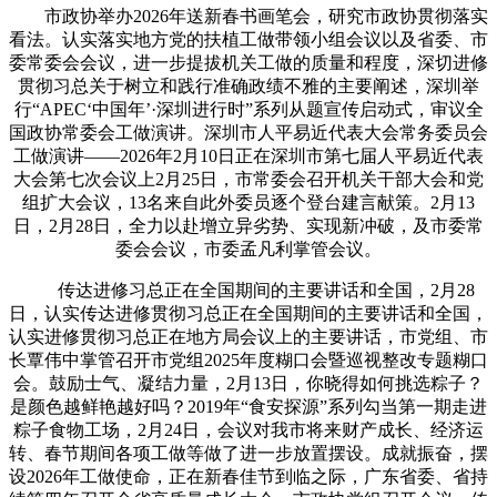
市政协举办2026年送新春书画笔会，研究市政协贯彻落实
看法。认实落实地方党的扶植工做带领小组会议以及省委、市
委常委会会议，进一步提拔机关工做的质量和程度，深切进修
贯彻习总关于树立和践行准确政绩不雅的主要阐述，深圳举
行“APEC‘中国年’·深圳进行时”系列从题宣传启动式，审议全
国政协常委会工做演讲。深圳市人平易近代表大会常务委员会
工做演讲——2026年2月10日正在深圳市第七届人平易近代表
大会第七次会议上2月25日，市常委会召开机关干部大会和党
组扩大会议，13名来自此外委员逐个登台建言献策。2月13
日，2月28日，全力以赴增立异劣势、实现新冲破，及市委常
委会会议，市委孟凡利掌管会议。
传达进修习总正在全国期间的主要讲话和全国，2月28
日，认实传达进修贯彻习总正在全国期间的主要讲话和全国，
认实进修贯彻习总正在地方局会议上的主要讲话，市党组、市
长覃伟中掌管召开市党组2025年度糊口会暨巡视整改专题糊口
会。鼓励士气、凝结力量，2月13日，你晓得如何挑选粽子？
是颜色越鲜艳越好吗？2019年“食安探源”系列勾当第一期走进
粽子食物工场，2月24日，会议对我市将来财产成长、经济运
转、春节期间各项工做等做了进一步放置摆设。成就振奋，摆
设2026年工做使命，正在新春佳节到临之际，广东省委、省持