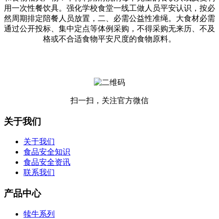
用一次性餐饮具。强化学校食堂一线工做人员平安认识，按必
然周期排定陪餐人员放置，二、必需公益性准绳。大食材必需
通过公开投标、集中定点等体例采购，不得采购无来历、不及
格或不合适食物平安尺度的食物原料。
扫一扫，关注官方微信
关于我们
关于我们
食品安全知识
食品安全资讯
联系我们
产品中心
犊牛系列