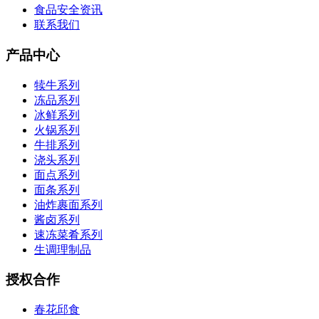
食品安全资讯
联系我们
产品中心
犊牛系列
冻品系列
冰鲜系列
火锅系列
牛排系列
浇头系列
面点系列
面条系列
油炸裹面系列
酱卤系列
速冻菜肴系列
生调理制品
授权合作
春花邱食