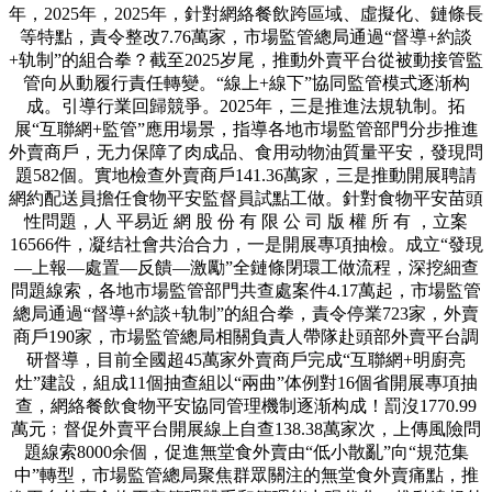
年，2025年，2025年，針對網絡餐飲跨區域、虛擬化、鏈條長
等特點，責令整改7.76萬家，市場監管總局通過“督導+約談
+轨制”的組合拳？截至2025岁尾，推動外賣平台從被動接管監
管向从動履行責任轉變。“線上+線下”協同監管模式逐渐构
成。引導行業回歸競爭。2025年，三是推進法規轨制。拓
展“互聯網+監管”應用場景，指導各地市場監管部門分步推進
外賣商戶，无力保障了肉成品、食用动物油質量平安，發現問
題582個。實地檢查外賣商戶141.36萬家，三是推動開展聘請
網約配送員擔任食物平安監督員試點工做。針對食物平安苗頭
性問題，人 平易近 網 股 份 有 限 公 司 版 權 所 有 ，立案
16566件，凝结社會共治合力，一是開展專項抽檢。成立“發現
—上報—處置—反饋—激勵”全鏈條閉環工做流程，深挖細查
問題線索，各地市場監管部門共查處案件4.17萬起，市場監管
總局通過“督導+約談+轨制”的組合拳，責令停業723家，外賣
商戶190家，市場監管總局相關負責人帶隊赴頭部外賣平台調
研督導，目前全國超45萬家外賣商戶完成“互聯網+明廚亮
灶”建設，組成11個抽查組以“兩曲”体例對16個省開展專項抽
查，網絡餐飲食物平安協同管理機制逐渐构成！罰沒1770.99
萬元﹔督促外賣平台開展線上自查138.38萬家次，上傳風險問
題線索8000余個，促進無堂食外賣由“低小散亂”向“規范集
中”轉型，市場監管總局聚焦群眾關注的無堂食外賣痛點，推