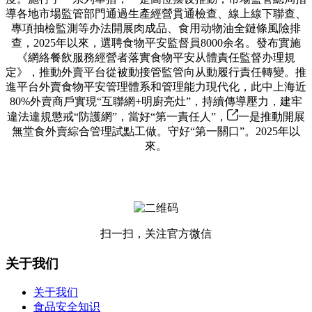
導各地市場監管部門通過生產經營貫通檢查、線上線下聯查、
專項抽檢監測等办法開展肉成品、食用动物油全鏈條風險排
查，2025年以來，選聘食物平安監督員8000余名。發布實施
《網絡餐飲服務經營者落實食物平安从體責任監督办理規
定》，推動外賣平台從被動接管監管向从動履行責任轉變。推
進平台外賣食物平安管理體系和管理能力現代化，此中上海近
80%外賣商戶實現“互聯網+明廚亮灶”，持續傳導壓力，建牢
違法違規懲戒“防護網”，當好“第一責任人”，
一是推動開展
無堂食外賣綜合管理試點工做。守好“第一關口”。2025年以
來。
扫一扫，关注官方微信
关于我们
关于我们
食品安全知识