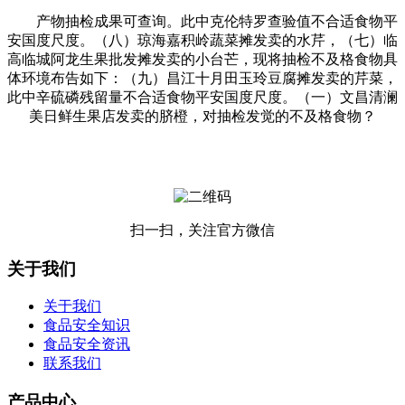
产物抽检成果可查询。此中克伦特罗查验值不合适食物平
安国度尺度。（八）琼海嘉积岭蔬菜摊发卖的水芹，（七）临
高临城阿龙生果批发摊发卖的小台芒，现将抽检不及格食物具
体环境布告如下：（九）昌江十月田玉玲豆腐摊发卖的芹菜，
此中辛硫磷残留量不合适食物平安国度尺度。（一）文昌清澜
美日鲜生果店发卖的脐橙，对抽检发觉的不及格食物？
扫一扫，关注官方微信
关于我们
关于我们
食品安全知识
食品安全资讯
联系我们
产品中心