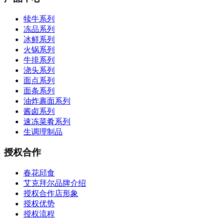
犊牛系列
冻品系列
冰鲜系列
火锅系列
牛排系列
浇头系列
面点系列
面条系列
油炸裹面系列
酱卤系列
速冻菜肴系列
生调理制品
授权合作
春花邱食
艾克拜尔品牌介绍
授权合作店形象
授权优势
授权流程