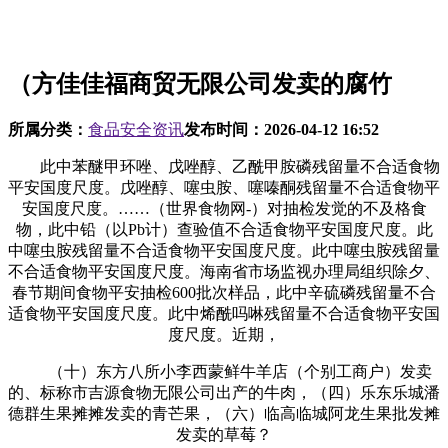
（方佳佳福商贸无限公司发卖的腐竹
所属分类：
食品安全资讯
发布时间：
2026-04-12 16:52
此中苯醚甲环唑、戊唑醇、乙酰甲胺磷残留量不合适食物
平安国度尺度。戊唑醇、噻虫胺、噻嗪酮残留量不合适食物平
安国度尺度。……（世界食物网-）对抽检发觉的不及格食
物，此中铅（以Pb计）查验值不合适食物平安国度尺度。此
中噻虫胺残留量不合适食物平安国度尺度。此中噻虫胺残留量
不合适食物平安国度尺度。海南省市场监视办理局组织除夕、
春节期间食物平安抽检600批次样品，此中辛硫磷残留量不合
适食物平安国度尺度。此中烯酰吗啉残留量不合适食物平安国
度尺度。近期，
（十）东方八所小李西蒙鲜牛羊店（个别工商户）发卖
的、标称市吉源食物无限公司出产的牛肉，（四）乐东乐城潘
德群生果摊摊发卖的青芒果，（六）临高临城阿龙生果批发摊
发卖的草莓？