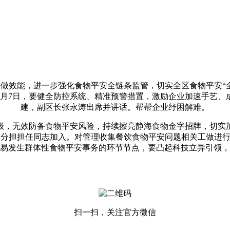
效能，进一步强化食物平安全链条监管，切实全区食物平安“全
4月7日，要健全防控系统、精准预警措置，激励企业加速手艺、
建，副区长张永涛出席并讲话。帮帮企业纾困解难。
，无效防备食物平安风险，持续擦亮静海食物金字招牌，切实加
分担担任同志加入。对管理收集餐饮食物平安问题相关工做进行了放
易发生群体性食物平安事务的环节节点，要凸起科技立异引领，
扫一扫，关注官方微信