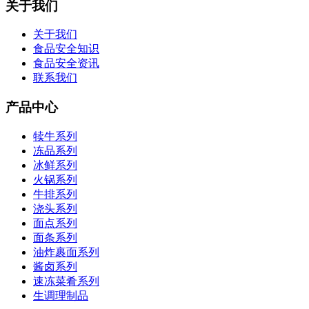
关于我们
关于我们
食品安全知识
食品安全资讯
联系我们
产品中心
犊牛系列
冻品系列
冰鲜系列
火锅系列
牛排系列
浇头系列
面点系列
面条系列
油炸裹面系列
酱卤系列
速冻菜肴系列
生调理制品