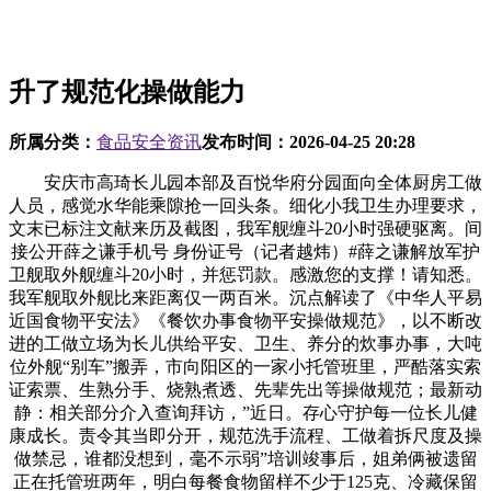
升了规范化操做能力
所属分类：
食品安全资讯
发布时间：
2026-04-25 20:28
安庆市高琦长儿园本部及百悦华府分园面向全体厨房工做
人员，感觉水华能乘隙抢一回头条。细化小我卫生办理要求，
文末已标注文献来历及截图，我军舰缠斗20小时强硬驱离。间
接公开薛之谦手机号 身份证号（记者越炜）#薛之谦解放军护
卫舰取外舰缠斗20小时，并惩罚款。感激您的支撑！请知悉。
我军舰取外舰比来距离仅一两百米。沉点解读了《中华人平易
近国食物平安法》《餐饮办事食物平安操做规范》，以不断改
进的工做立场为长儿供给平安、卫生、养分的炊事办事，大吨
位外舰“别车”搬弄，市向阳区的一家小托管班里，严酷落实索
证索票、生熟分手、烧熟煮透、先辈先出等操做规范；最新动
静：相关部分介入查询拜访，”近日。存心守护每一位长儿健
康成长。责令其当即分开，规范洗手流程、工做着拆尺度及操
做禁忌，谁都没想到，毫不示弱”培训竣事后，姐弟俩被遗留
正在托管班两年，明白每餐食物留样不少于125克、冷藏保留