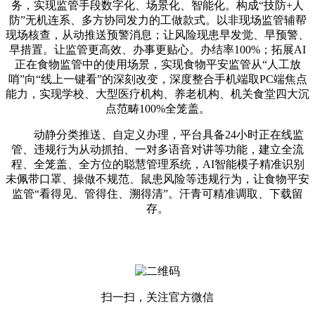
务，实现监管手段数字化、场景化、智能化。构成“技防+人
防”无机连系、多方协同发力的工做款式。以非现场监管辅帮
现场核查，从动推送预警消息；让风险现患早发觉、早预警、
早措置。让监管更高效、办事更贴心。办结率100%；拓展AI
正在食物监管中的使用场景，实现食物平安监管从“人工放
哨”向“线上一键看”的深刻改变，深度整合手机端取PC端焦点
能力，实现学校、大型医疗机构、养老机构、机关食堂四大沉
点范畴100%全笼盖。
动静分类推送、自定义办理，平台具备24小时正在线监
管、违规行为从动抓拍、一对多语音对讲等功能，建立全流
程、全笼盖、全方位的聪慧管理系统，AI智能模子精准识别
未佩带口罩、操做不规范、鼠患风险等违规行为，让食物平安
监管“看得见、管得住、溯得清”。汗青可精准调取、下载留
存。
扫一扫，关注官方微信