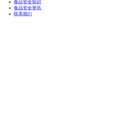
食品安全知识
食品安全资讯
联系我们