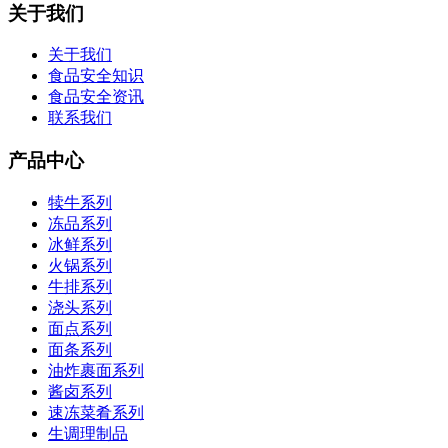
关于我们
关于我们
食品安全知识
食品安全资讯
联系我们
产品中心
犊牛系列
冻品系列
冰鲜系列
火锅系列
牛排系列
浇头系列
面点系列
面条系列
油炸裹面系列
酱卤系列
速冻菜肴系列
生调理制品