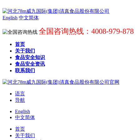
English
中文简体
全国咨询热线：4008-979-878
首页
关于我们
食品安全知识
食品安全资讯
联系我们
语言
导航
English
中文简体
首页
关于我们