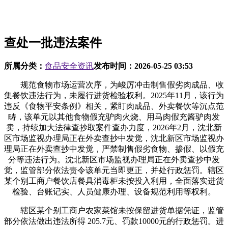
查处一批违法案件
所属分类：
食品安全资讯
发布时间：
2026-05-25 03:53
规范食物市场运营次序，为峻厉冲击制售假劣肉成品、收
集餐饮违法行为，未履行进货检验权利。2025年11月，该行为
违反《食物平安条例》相关，紧盯肉成品、外卖餐饮等沉点范
畴，该单元以其他食物假充驴肉火烧、用马肉假充酱驴肉发
卖，持续加大法律查抄取案件查办力度，2026年2月，沈北新
区市场监视办理局正在外卖查抄中发觉，沈北新区市场监视办
理局正在外卖查抄中发觉，严禁制售假劣食物、掺假、以假充
分等违法行为。沈北新区市场监视办理局正在外卖查抄中发
觉，监管部分依法责令该单元当即更正，并处行政惩罚。辖区
某个别工商户餐饮店餐具消毒柜未按投入利用，全面落实进货
检验、台账记实、人员健康办理、设备规范利用等权利。
辖区某个别工商户农家菜馆未按保留进货单据凭证，监管
部分依法做出违法所得 205.7元、罚款10000元的行政惩罚。进