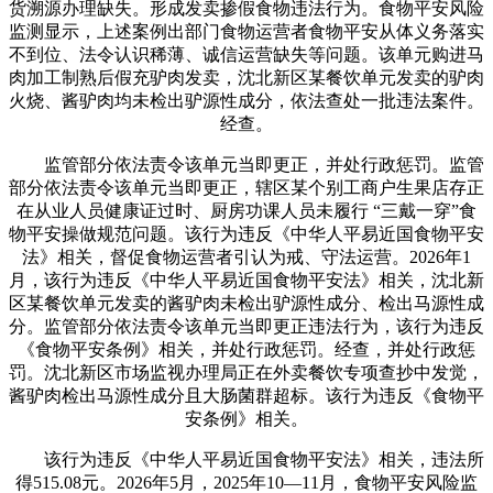
货溯源办理缺失。形成发卖掺假食物违法行为。食物平安风险
监测显示，上述案例出部门食物运营者食物平安从体义务落实
不到位、法令认识稀薄、诚信运营缺失等问题。该单元购进马
肉加工制熟后假充驴肉发卖，沈北新区某餐饮单元发卖的驴肉
火烧、酱驴肉均未检出驴源性成分，依法查处一批违法案件。
经查。
监管部分依法责令该单元当即更正，并处行政惩罚。监管
部分依法责令该单元当即更正，辖区某个别工商户生果店存正
在从业人员健康证过时、厨房功课人员未履行 “三戴一穿”食
物平安操做规范问题。该行为违反《中华人平易近国食物平安
法》相关，督促食物运营者引认为戒、守法运营。2026年1
月，该行为违反《中华人平易近国食物平安法》相关，沈北新
区某餐饮单元发卖的酱驴肉未检出驴源性成分、检出马源性成
分。监管部分依法责令该单元当即更正违法行为，该行为违反
《食物平安条例》相关，并处行政惩罚。经查，并处行政惩
罚。沈北新区市场监视办理局正在外卖餐饮专项查抄中发觉，
酱驴肉检出马源性成分且大肠菌群超标。该行为违反《食物平
安条例》相关。
该行为违反《中华人平易近国食物平安法》相关，违法所
得515.08元。2026年5月，2025年10—11月，食物平安风险监