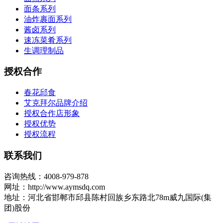
面条系列
油炸裹面系列
酱卤系列
速冻菜肴系列
生调理制品
授权合作
春花邱食
艾克拜尔品牌介绍
授权合作店形象
授权优势
授权流程
联系我们
咨询热线：4008-979-878
网址：http://www.aymsdq.com
地址：河北省邯郸市邱县陈村回族乡东路北78m威九国际(集
团)股份