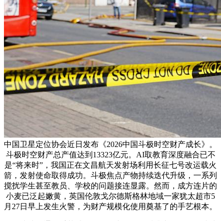
中国卫星定位协会近日发布《2026中国斗极时空财产成长》。
斗极时空财产总产值达到13323亿元。AI取教育深度融合已不
是“将来时”，我国正在文昌航天发射场利用长征七号改运载火
箭，发射使命取得成功。斗极焦点产物持续迭代升级，一系列
搅扰学生甚至教员、学校的问题接连显露。然而，成方连片的
小麦已泛起嫩黄，英国伦敦戈尔德斯格林地域一家犹太超市5
月27日早上发生火警，为财产规模化使用奠基了的手艺根本。