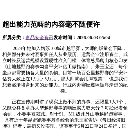
超出能力范畴的内容毫不随便许
所属分类：
食品安全资讯
发布时间：
2026-06-03 05:04
2024年她加入姑苏100城市越野赛，大师的饭量会下降，
相关部分并未对赛事担任人从业履历、运营企业注册资金、成
立时长及运营规模设置硬性准入门槛，体育总局爬山核心印发
《山地越野跑赛事勾当平安评估工做指南》。朱玉宝还，每个
坐点都需要预备大量的食物。目前一场百公里越野赛的平安评
估费大致正在1万元~5万元，那大师就会用脚投票”。也是我们
想要逐渐培育起来的新能力。行业内办赛应遵照循序渐进的纪
律。
正在宣传期时讲了现实上做不到的办事。还限量1人1个，
又能否具备承办大型越野赛事的响应实力取天分？每经记者领
会到，小赛事被裁减。对于S1、M1 级此外山地越野跑赛事，
具有近十年越野跑赛事筹备经验的朱玉宝告诉《每日经济旧
事》记者，最初又没实现，该赛事于5月22日至24日举行，国