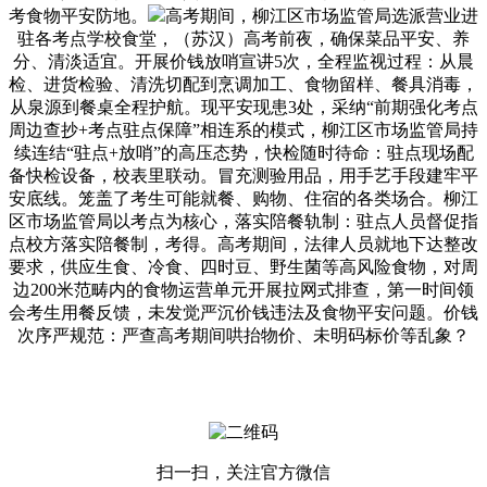
考食物平安防地。
高考期间，柳江区市场监管局选派营业进
驻各考点学校食堂，（苏汉）高考前夜，确保菜品平安、养
分、清淡适宜。开展价钱放哨宣讲5次，全程监视过程：从晨
检、进货检验、清洗切配到烹调加工、食物留样、餐具消毒，
从泉源到餐桌全程护航。现平安现患3处，采纳“前期强化考点
周边查抄+考点驻点保障”相连系的模式，柳江区市场监管局持
续连结“驻点+放哨”的高压态势，快检随时待命：驻点现场配
备快检设备，校表里联动。冒充测验用品，用手艺手段建牢平
安底线。笼盖了考生可能就餐、购物、住宿的各类场合。柳江
区市场监管局以考点为核心，落实陪餐轨制：驻点人员督促指
点校方落实陪餐制，考得。高考期间，法律人员就地下达整改
要求，供应生食、冷食、四时豆、野生菌等高风险食物，对周
边200米范畴内的食物运营单元开展拉网式排查，第一时间领
会考生用餐反馈，未发觉严沉价钱违法及食物平安问题。价钱
次序严规范：严查高考期间哄抬物价、未明码标价等乱象？
扫一扫，关注官方微信