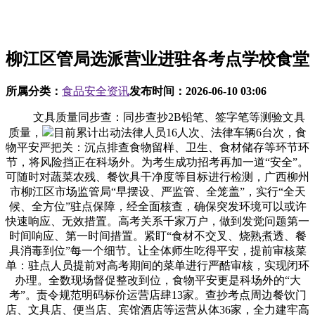
柳江区管局选派营业进驻各考点学校食堂
所属分类：
食品安全资讯
发布时间：
2026-06-10 03:06
文具质量同步查：同步查抄2B铅笔、签字笔等测验文具
质量，
目前累计出动法律人员16人次、法律车辆6台次，食
物平安严把关：沉点排查食物留样、卫生、食材储存等环节环
节，将风险挡正在科场外。为考生成功招考再加一道“安全”。
可随时对蔬菜农残、餐饮具干净度等目标进行检测，广西柳州
市柳江区市场监管局“早摆设、严监管、全笼盖”，实行“全天
候、全方位”驻点保障，经全面核查，确保突发环境可以或许
快速响应、无效措置。高考关系千家万户，做到发觉问题第一
时间响应、第一时间措置。紧盯“食材不交叉、烧熟煮透、餐
具消毒到位”每一个细节。让全体师生吃得平安，提前审核菜
单：驻点人员提前对高考期间的菜单进行严酷审核，实现闭环
办理。全数现场督促整改到位，食物平安更是科场外的“大
考”。责令规范明码标价运营店肆13家。查抄考点周边餐饮门
店、文具店、便当店、宾馆酒店等运营从体36家，全力建牢高